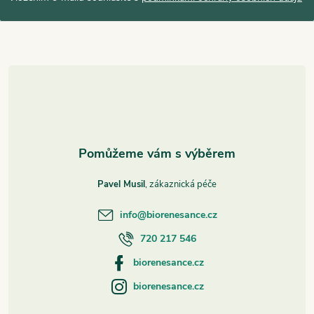
a
t
í
Pavel Musil
info
@
biorenesance.cz
720 217 546
biorenesance.cz
biorenesance.cz