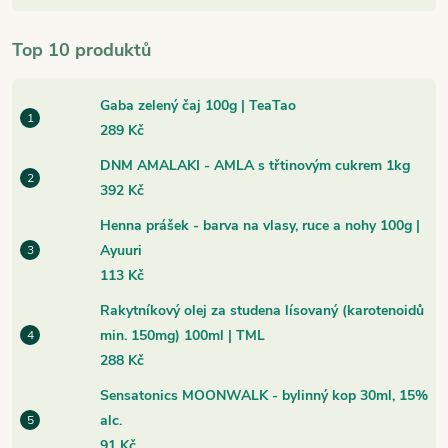
Top 10 produktů
Gaba zelený čaj 100g | TeaTao
289 Kč
DNM AMALAKI - AMLA s třtinovým cukrem 1kg
392 Kč
Henna prášek - barva na vlasy, ruce a nohy 100g |
Ayuuri
113 Kč
Rakytníkový olej za studena lísovaný (karotenoidů
min. 150mg) 100ml | TML
288 Kč
Sensatonics MOONWALK - bylinný kop 30ml, 15%
alc.
91 Kč