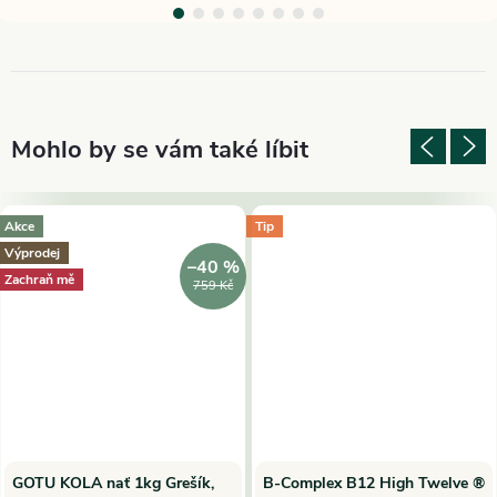
Akce
Tip
Výprodej
–40 %
Zachraň mě
759 Kč
GOTU KOLA nať 1kg Grešík,
B-Complex B12 High Twelve ®