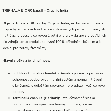
TRIPHALA BIO 60 kapslí – Organic India
Objevte
Triphala BIO
z dílny
Organic India
, exkluzivní kombinace
trojice bylin z ajurvédské tradice, oslavovaných pro svůj příznivý vliv
na trávicí procesy a celkovou životní energii. Vybrané z prvotřídních
bio zdrojů, tento produkt se pyšní 100% přírodním složením a je
ideální pro zdravý životní styl.
Hlavní složky a jejich přínosy:
Emblika officinalis (Amalaki)
: Amalaki je ceněná pro svou
schopnost podporovat imunitní systém a normální trávení,
díky čemuž je důležitým spojencem pro udržení vaší celkové
pohody.
Terminalia chebula (Haritaki)
: Tato významná složka
podporuje široké spektrum tělesných funkcí, včetně:
Normální činnost kardiovaskulárního systému a