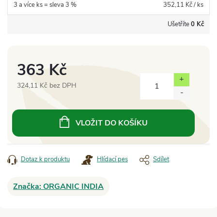
3 a více ks = sleva 3 %
352,11 Kč
/ ks
Ušetříte
0 Kč
363 Kč
324,11 Kč bez DPH
Měrná
cena:
VLOŽIT DO KOŠÍKU
Dotaz k produktu
Hlídací pes
Sdílet
Značka:
ORGANIC INDIA