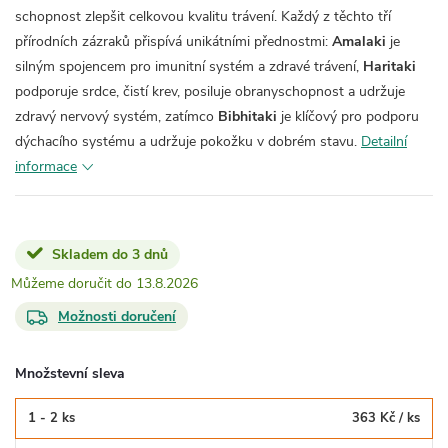
schopnost zlepšit celkovou kvalitu trávení. Každý z těchto tří
přírodních zázraků přispívá unikátními přednostmi:
Amalaki
je
silným spojencem pro imunitní systém a zdravé trávení,
Haritaki
podporuje srdce, čistí krev, posiluje obranyschopnost a udržuje
zdravý nervový systém, zatímco
Bibhitaki
je klíčový pro podporu
dýchacího systému a udržuje pokožku v dobrém stavu.
Detailní
informace
Skladem do 3 dnů
13.8.2026
Možnosti doručení
Množstevní sleva
1 - 2 ks
363 Kč
/ ks