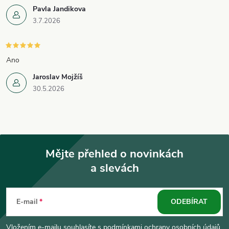
Pavla Jandikova
3.7.2026
Ano
Jaroslav Mojžíš
30.5.2026
Mějte přehled o novinkách
a slevách
Z
á
E-mail
ODEBÍRAT
p
Vložením e-mailu souhlasíte s
podmínkami ochrany osobních údajů