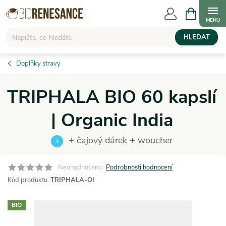
Přejít
NÁKUPNÍ
KOŠÍK
na
obsah
HLEDAT
Doplňky stravy
TRIPHALA BIO 60 kapslí
| Organic India
+ čajový dárek + woucher
Neohodnoceno
Podrobnosti hodnocení
Kód produktu:
TRIPHALA-OI
BIO