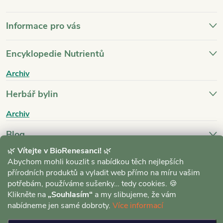
Informace pro vás
Encyklopedie Nutrientů
Archiv
Herbář bylin
Archiv
Blog
🌿
Vítejte v BioRenesanci!
🌿
Archiv
Abychom mohli kouzlit s nabídkou těch nejlepších
přírodních produktů a vyladit web přímo na míru vašim
potřebám, používáme sušenky… tedy cookies. 🍪
Klikněte na
„Souhlasím“
a my slibujeme, že vám
nabídneme jen samé dobroty.
Více informací
Copyright 2026
BioRenesance.cz
. Všechna práva vyhrazena.
Upravit