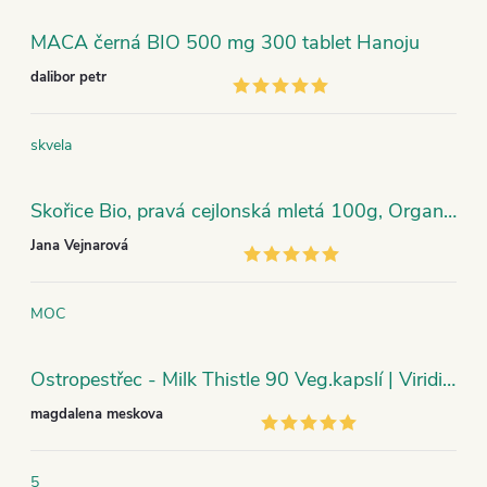
MACA černá BIO 500 mg 300 tablet Hanoju
dalibor petr
skvela
Skořice Bio, pravá cejlonská mletá 100g, Organic India
Jana Vejnarová
MOC
Ostropestřec - Milk Thistle 90 Veg.kapslí | Viridian
magdalena meskova
5