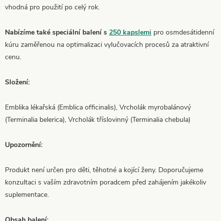
vhodná pro použití po celý rok.
Nabízíme také speciální balení s
250 kapslemi
pro osmdesátidenní
kúru zaměřenou na optimalizaci vylučovacích procesů za atraktivní
cenu.
Složení:
Emblika lékařská (Emblica officinalis), Vrcholák myrobalánový
(Terminalia belerica), Vrcholák tříslovinný (Terminalia chebula)
Upozornění:
Produkt není určen pro děti, těhotné a kojící ženy. Doporučujeme
konzultaci s vaším zdravotním poradcem před zahájením jakékoliv
suplementace.
Obsah balení: