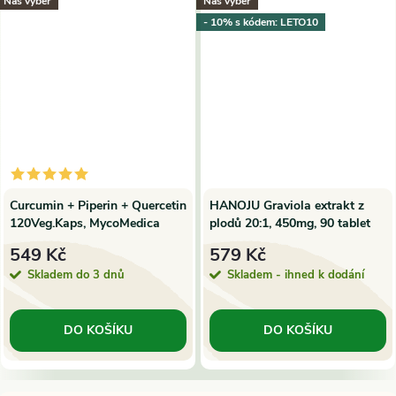
Náš výběr
Náš výběr
- 10% s kódem: LETO10
Curcumin + Piperin + Quercetin
HANOJU Graviola extrakt z
120Veg.Kaps, MycoMedica
plodů 20:1, 450mg, 90 tablet
549 Kč
579 Kč
Skladem do 3 dnů
Skladem - ihned k dodání
DO KOŠÍKU
DO KOŠÍKU