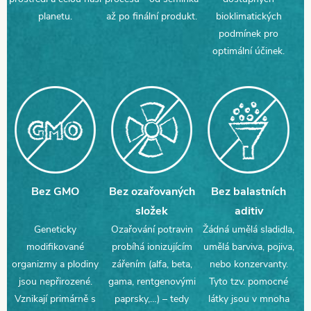
planetu.
až po finální produkt.
bioklimatických
podmínek pro
optimální účinek
.
Bez GMO
Bez ozařovaných
Bez balastních
složek
aditiv
Geneticky
Ozařování potravin
Žádná umělá sladidla,
modifikované
probíhá ionizujícím
umělá barviva, pojiva,
organizmy a plodiny
zářením (alfa, beta,
nebo konzervanty.
jsou nepřirozené.
gama, rentgenovými
Tyto tzv. pomocné
Vznikají primárně s
paprsky,…) – tedy
látky jsou v mnoha