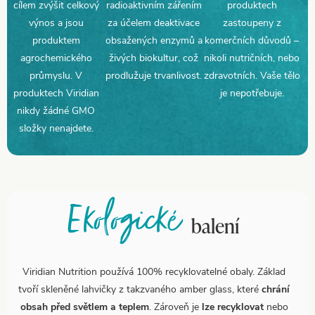
cílem zvýšit celkový
radioaktivním zářením
produktech
výnos a jsou
za účelem deaktivace
zastoupeny z
produktem
obsažených enzymů a
komerčních důvodů –
agrochemického
živých biokultur, což
nikoli nutričních, nebo
průmyslu. V
prodlužuje trvanlivost.
zdravotních. Vaše tělo
produktech Viridian
je nepotřebuje.
nikdy žádné GMO
složky nenajdete.
Ekologické
balení
Viridian Nutrition používá 100% recyklovatelné obaly. Základ
tvoří skleněné lahvičky z takzvaného amber glass, které
chrání
obsah před světlem a teplem
. Zároveň je
lze recyklovat
nebo