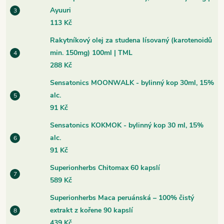
Ayuuri
113 Kč
Rakytníkový olej za studena lísovaný (karotenoidů
min. 150mg) 100ml | TML
288 Kč
Sensatonics MOONWALK - bylinný kop 30ml, 15%
alc.
91 Kč
Sensatonics KOKMOK - bylinný kop 30 ml, 15%
alc.
91 Kč
Superionherbs Chitomax 60 kapslí
589 Kč
Superionherbs Maca peruánská – 100% čistý
extrakt z kořene 90 kapslí
439 Kč