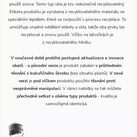
použít znova. Tento typ skla je tzv. nekonečně recyklovatelný.
Etiketa produktu je vyrobena z recyklovatelného materiálu se
speciálním lepidlem, které se rozpouští v procesu recyklace. To
umožňuje snadné oddělení etikety a skla, takže oba prvky lze
recyklovat a znovu použít. Víčko na lahvičkách je
z recyklovatelného hliníku.
V současné době probíhá postupná aktualizace a inovace
obalů
-
u původní verze
je produkt zabalen
v průhledném
těsnění z kukuřičného škrobu
(bez obsahu plastů).
V nové
verzi
je
pod víčkem
produktu použito
těsnění proti
neoprávněné manipulaci
. V rámci nabídky se tak můžete
přechodně setkat s oběma typy produktů
- kvalita je
samozřejmě identická.