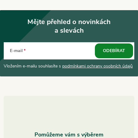
Mějte přehled o novinkách
a slevách
Z
á
E-mail
ODEBÍRAT
p
Vložením e-mailu souhlasíte s
podmínkami ochrany osobních údajů
a
t
í