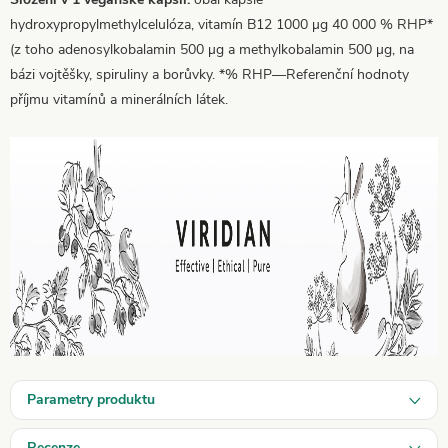
hydroxypropylmethylcelulóza, vitamín B12 1000 µg 40 000 % RHP*
(z toho adenosylkobalamin 500 µg a methylkobalamin 500 µg, na
bázi vojtěšky, spiruliny a borůvky. *% RHP—Referenční hodnoty
příjmu vitamínů a minerálních látek.
Parametry produktu
Recenze