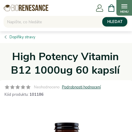
Přejít
NÁKUPNÍ
KOŠÍK
na
obsah
HLEDAT
Doplňky stravy
High Potency Vitamin
B12 1000ug 60 kapslí
Neohodnoceno
Podrobnosti hodnocení
Kód produktu:
101186