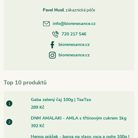
Pavel Musil
info
@
biorenesance.cz
720 217 546
biorenesance.cz
biorenesance.cz
Top 10 produktů
Gaba zelený čaj 100g | TeaTao
289 Kč
DNM AMALAKI - AMLA s třtinovým cukrem 1kg
392 Kč
Henna prášek - barva na vlasy, ruce a nohy 100g |