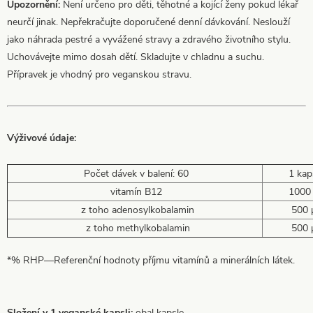
Upozornění:
Není určeno pro děti, těhotné a kojící ženy pokud lékař
neurčí jinak. Nepřekračujte doporučené denní dávkování. Neslouží
jako náhrada pestré a vyvážené stravy a zdravého životního stylu.
Uchovávejte mimo dosah dětí. Skladujte v chladnu a suchu.
Přípravek je vhodný pro veganskou stravu.
Výživové údaje:
Počet dávek v balení: 60
1 kap
vitamín B12
1000
z toho adenosylkobalamin
500 
z toho methylkobalamin
500 
*% RHP—Referenční hodnoty příjmu vitamínů a minerálních látek.
Složení v 1 veganské kapsli:
obal kapsle