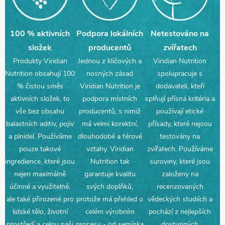
100 % aktivních
Podpora lokálních
Netestováno na
složek
producentů
zvířatech
Produkty Viridian
Jednou z klíčových a
Viridian Nutrition
Nutrition obsahují 100
nosných zásad
spolupracuje s
% čistou směs
Viridian Nutrition je
dodavateli, kteří
aktivních složek, to
podpora místních
splňují přísná kritéria a
vše bez obsahu
producentů, s nimiž
používají etické
balastních aditiv, pojiv
má velmi korektní,
přísady, které nejsou
a plnidel. Používáme
dlouhodobé a férové
testovány na
pouze takové
vztahy. Viridian
zvířatech. Používáme
ingredience, které jsou
Nutrition tak
suroviny, které jsou
nejen maximálně
garantuje kvalitu
založeny na
účinné a využitelné,
svých doplňků,
recenzovaných
ale také přirozené pro
protože má přehled o
vědeckých studiích a
lidské tělo, životní
celém výrobním
pochází z nejlepších
prostředí a celou naši
procesu - od semínka
dostupných