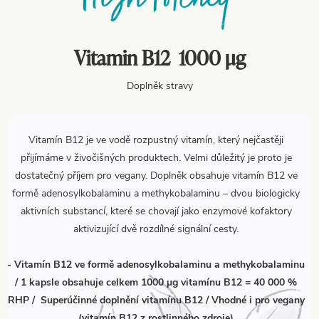
Vitamin B12 1000 μg
Doplněk stravy
Vitamín B12 je ve vodě rozpustný vitamín, který nejčastěji
přijímáme v živočišných produktech. Velmi důležitý je proto je
dostatečný příjem pro vegany. Doplněk obsahuje vitamín B12 ve
formě adenosylkobalaminu a methykobalaminu – dvou biologicky
aktivních substancí, které se chovají jako enzymové kofaktory
aktivizující dvě rozdílné signální cesty.
- Vitamín B12 ve formě adenosylkobalaminu a methykobalaminu
/ 1 kapsle obsahuje celkem 1000 µg vitamínu B12 = 40 000 %
RHP / Superúčinné doplnění vitamínu B12 / Vhodné i pro vegany
(vitamín B12 z rostlinného zdroje)