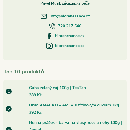
Pavel Musil
info
@
biorenesance.cz
720 217 546
biorenesance.cz
biorenesance.cz
Top 10 produktů
Gaba zelený čaj 100g | TeaTao
289 Kč
DNM AMALAKI - AMLA s třtinovým cukrem 1kg
392 Kč
Henna prášek - barva na vlasy, ruce a nohy 100g |
Ayuuri