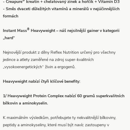
®
- Creapure
kreatin + chelatovaný zinek a hořčík + Vitamín D3
- Směs dvaceti důležitých vitamínů a minerálů v nejúčinnějších
formách
®
Instant Mass
Heavyweight – náš nejsilnější gainer v kategorii
„hard“
Nejnovější produkt z dílny Reflex Nutrition určený pro všechny
jedince a atlety zaměřené na zdroj super-kvalitních
„vysokoenergetických“ živin a ergogenů.
Heavyweight nabízí čtyři klíčové benefity:
1/ Heavyweight Protein Complex nabízí 60 gramů superkvalitních
bílkovin a aminokyselin.
K maximálním výsledkům, potřebujete ty nekvalitnější bílkoviny,
peptidy a aminokyseliny, které musí být navíc zastoupeny v