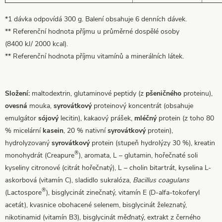
*1 dávka odpovídá 300 g. Balení obsahuje 6 denních dávek.
** Referenční hodnota příjmu u průměrné dospělé osoby
(8400 kJ/ 2000 kcal).
** Referenční hodnota příjmu vitamínů a minerálních látek.
Složení:
maltodextrin, glutaminové peptidy (z
pšeničného
proteinu),
ovesná
mouka,
syrovátkový
proteinový koncentrát (obsahuje
emulgátor
sójový
lecitin), kakaový prášek,
mléčný
protein (z toho 80
% micelární
kasein
, 20 % nativní
syrovátkový
protein),
hydrolyzovaný
syrovátkový
protein (stupeň hydrolýzy 30 %), kreatin
®
monohydrát (Creapure
), aromata, L – glutamin, hořečnaté soli
kyseliny citronové (citrát hořečnatý), L – cholin bitartrát, kyselina L-
askorbová (vitamín C), sladidlo sukralóza,
Bacillus coagulans
®
(Lactospore
), bisglycinát zinečnatý, vitamín E (D-alfa-tokoferyl
acetát), kvasnice obohacené selenem, bisglycinát železnatý,
nikotinamid (vitamín B3), bisglycinát měďnatý, extrakt z černého