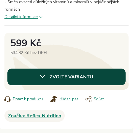
- Směs dvaceti důležitých vitamínů a minerálů v nejúčinnějších
formách
Detailní informace
599 Kč
534,82 Kč bez DPH
Měrná
cena:
ZVOLTE VARIANTU
Dotaz k produktu
Hlídací pes
Sdílet
Značka:
Reflex Nutrition