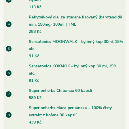
113 Kč
Rakytníkový olej za studena lísovaný (karotenoidů
min. 150mg) 100ml | TML
288 Kč
Sensatonics MOONWALK - bylinný kop 30ml, 15%
alc.
91 Kč
Sensatonics KOKMOK - bylinný kop 30 ml, 15%
alc.
91 Kč
Superionherbs Chitomax 60 kapslí
589 Kč
Superionherbs Maca peruánská – 100% čistý
extrakt z kořene 90 kapslí
439 Kč