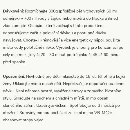
Dávkování:
Rozmíchejte 300g (přibližně pět vrchovatých 60 ml
odměrek) v 700 ml vody v šejkru nebo mixéru do hladka a ihned
zkonzumujte. Osobám, které začínají s tímto produktem,
doporučujeme začít s poloviční dávkou a postupně dávku
navyšovat. Chcete-li krémovější a více energetický nápoj, použijte
místo vody polotučné mléko. Výrobek je vhodný pro konzumaci po
celý den mezi jídly či 20 - 30 minut po tréninku či 45 až 60 minut
před spaním.
Upozornění:
Nevhodné pro děti, mladistvé do 18 let, těhotné a kojící
ženy. Ukládejte mimo dosah dětí. Nepřekračujte doporučenou denní
dávku. Není náhrada pestré, vyvážené stravy a zdravého životního
stylu. Skladujte na suchém a chladném místě, mimo dosah
slunečního záření. Uzavírejte víčkem. Spotřebujte do 3 měsíců po
otevření. Suroviny mohou pocházet ze zemí mimo VB. Může
obsahovat stopy vajec.