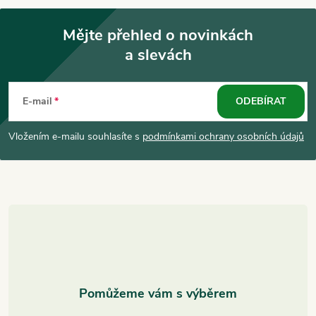
Mějte přehled o novinkách
a slevách
Z
á
E-mail
ODEBÍRAT
p
Vložením e-mailu souhlasíte s
podmínkami ochrany osobních údajů
a
t
í