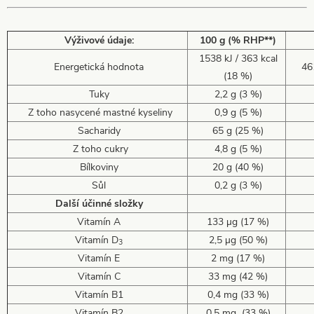
Výživové údaje:
100 g (% RHP**)
1538 kJ / 363 kcal
Energetická hodnota
461
(18 %)
Tuky
2,2 g (3 %)
Z toho nasycené mastné kyseliny
0,9 g (5 %)
Sacharidy
65 g (25 %)
Z toho cukry
4,8 g (5 %)
Bílkoviny
20 g (40 %)
Sůl
0,2 g (3 %)
Další účinné složky
Vitamín A
133 µg (17 %)
Vitamín D
2,5 µg (50 %)
3
Vitamín E
2 mg (17 %)
Vitamín C
33 mg (42 %)
Vitamín B1
0,4 mg (33 %)
Vitamín B2
0,5 mg (33 %)