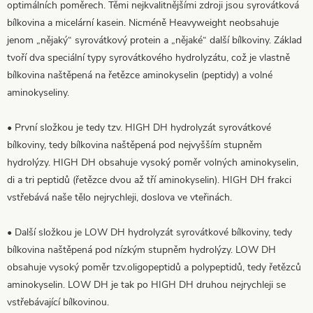
optimálních poměrech. Těmi nejkvalitnějšími zdroji jsou syrovátková
bílkovina a micelární kasein. Nicméně Heavyweight neobsahuje
jenom „nějaký“ syrovátkový protein a „nějaké“ další bílkoviny. Základ
tvoří dva speciální typy syrovátkového hydrolyzátu, což je vlastně
bílkovina naštěpená na řetězce aminokyselin (peptidy) a volné
aminokyseliny.
• První složkou je tedy tzv. HIGH DH hydrolyzát syrovátkové
bílkoviny, tedy bílkovina naštěpená pod nejvyšším stupněm
hydrolýzy. HIGH DH obsahuje vysoký poměr volných aminokyselin,
di a tri peptidů (řetězce dvou až tří aminokyselin). HIGH DH frakci
vstřebává naše tělo nejrychleji, doslova ve vteřinách.
• Další složkou je LOW DH hydrolyzát syrovátkové bílkoviny, tedy
bílkovina naštěpená pod nízkým stupněm hydrolýzy. LOW DH
obsahuje vysoký poměr tzv.oligopeptidů a polypeptidů, tedy řetězců
aminokyselin. LOW DH je tak po HIGH DH druhou nejrychleji se
vstřebávající bílkovinou.