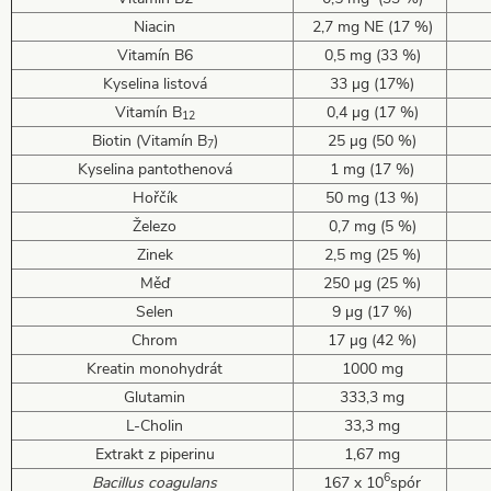
Niacin
2,7 mg NE (17 %)
Vitamín B6
0,5 mg (33 %)
Kyselina listová
33 µg (17%)
Vitamín B
0,4 µg (17 %)
12
Biotin (
Vitamín B
)
25 µg (50 %)
7
Kyselina pantothenová
1 mg (17 %)
Hořčík
50 mg (13 %)
Železo
0,7 mg (5 %)
Zinek
2,5 mg (25 %)
Měď
250 µg (25 %)
Selen
9 µg (17 %)
Chrom
17 µg (42 %)
Kreatin monohydrát
1000 mg
Glutamin
333,3 mg
L-Cholin
33,3 mg
Extrakt z
piperinu
1,67 mg
6
Bacillus coagulans
167 x 10
spór