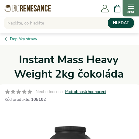
Přejít
NÁKUPNÍ
KOŠÍK
na
obsah
HLEDAT
Doplňky stravy
Instant Mass Heavy
Weight 2kg čokoláda
Neohodnoceno
Podrobnosti hodnocení
Kód produktu:
105102