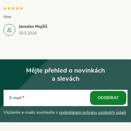
Ano
Jaroslav Mojžíš
30.5.2026
Mějte přehled o novinkách
a slevách
Z
á
E-mail
ODEBÍRAT
p
Vložením e-mailu souhlasíte s
podmínkami ochrany osobních údajů
a