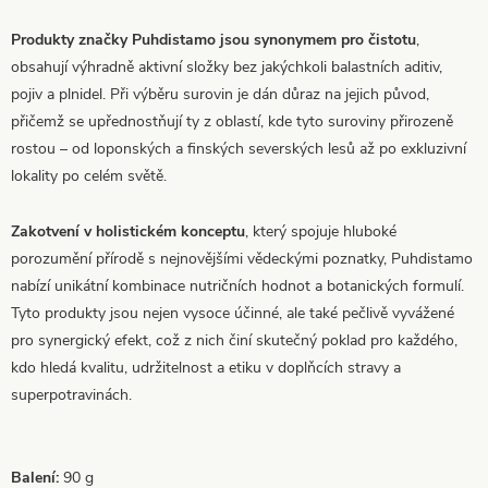
Produkty značky Puhdistamo jsou synonymem pro čistotu
,
obsahují výhradně aktivní složky bez jakýchkoli balastních aditiv,
pojiv a plnidel. Při výběru surovin je dán důraz na jejich původ,
přičemž se upřednostňují ty z oblastí, kde tyto suroviny přirozeně
rostou – od loponských a finských severských lesů až po exkluzivní
lokality po celém světě.
Zakotvení v holistickém konceptu
, který spojuje hluboké
porozumění přírodě s nejnovějšími vědeckými poznatky, Puhdistamo
nabízí unikátní kombinace nutričních hodnot a botanických formulí.
Tyto produkty jsou nejen vysoce účinné, ale také pečlivě vyvážené
pro synergický efekt, což z nich činí skutečný poklad pro každého,
kdo hledá kvalitu, udržitelnost a etiku v doplňcích stravy a
superpotravinách.
Balení:
90 g