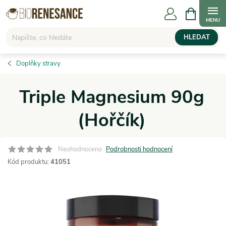
Přejít
NÁKUPNÍ
KOŠÍK
na
obsah
HLEDAT
Doplňky stravy
Triple Magnesium 90g
(Hořčík)
Neohodnoceno
Podrobnosti hodnocení
Kód produktu:
41051