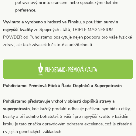
potravinovými intolerancemi nebo specifickými dietními
preference.
Vyvinuto a vyrobeno s hrdostí ve Finsku
, s použitím
surovin
nejvyšší kvality
ze Spojených států, TRIPLE MAGNESIUM
POWDER od Puhdistamo poskytuje nejen podporu pro vaše fyzické
zdraví, ale také závazek k čistotě a udržitelnosti.
Puhdistamo: Prémiová Etická Řada Doplnků a Superpotravin
Puhdistamo představuje vrchol v oblasti doplňků stravy a
superpotravin
, kde každý produkt odhaluje pečlivou symbiózu etiky,
kvality a přírodního bohatství. S vášní pro nejvyšší kvalitu v každém
kroku je tato značka opravdovým odrazem excelence, což je zřetelné
i v jejích genetických základech.