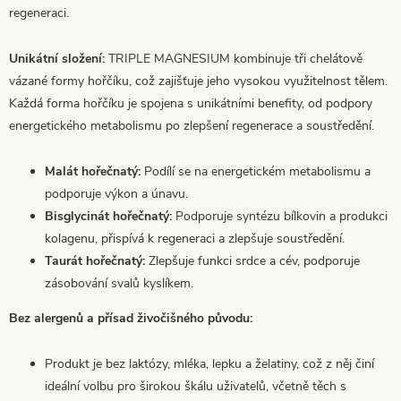
regeneraci.
Unikátní složení:
TRIPLE MAGNESIUM kombinuje tři chelátově
vázané formy hořčíku, což zajišťuje jeho vysokou využitelnost tělem.
Každá forma hořčíku je spojena s unikátními benefity, od podpory
energetického metabolismu po zlepšení regenerace a soustředění.
Malát hořečnatý:
Podílí se na energetickém metabolismu a
podporuje výkon a únavu.
Bisglycinát hořečnatý:
Podporuje syntézu bílkovin a produkci
kolagenu, přispívá k regeneraci a zlepšuje soustředění.
Taurát hořečnatý:
Zlepšuje funkci srdce a cév, podporuje
zásobování svalů kyslíkem.
Bez alergenů a přísad živočišného původu:
Produkt je bez laktózy, mléka, lepku a želatiny, což z něj činí
ideální volbu pro širokou škálu uživatelů, včetně těch s