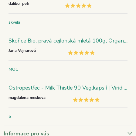
dalibor petr
skvela
Skořice Bio, pravá cejlonská mletá 100g, Organic India
Jana Vejnarová
MOC
Ostropestřec - Milk Thistle 90 Veg.kapslí | Viridian
magdalena meskova
5
Informace pro vás