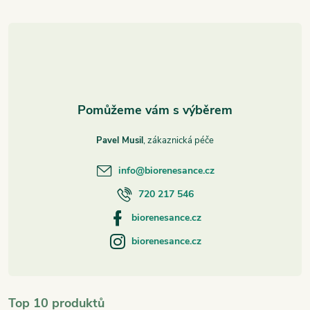
t
í
Pavel Musil
info
@
biorenesance.cz
720 217 546
biorenesance.cz
biorenesance.cz
Top 10 produktů