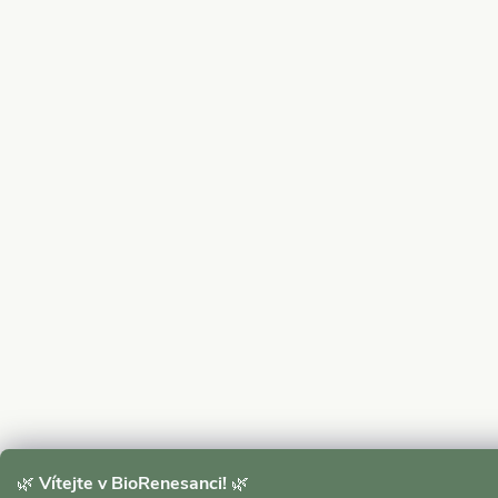
🌿
Vítejte v BioRenesanci!
🌿