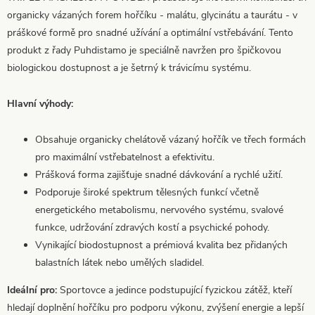
organicky vázaných forem hořčíku - malátu, glycinátu a taurátu - v
práškové formě pro snadné užívání a optimální vstřebávání. Tento
produkt z řady Puhdistamo je speciálně navržen pro špičkovou
biologickou dostupnost a je šetrný k trávicímu systému.
Hlavní výhody:
Obsahuje organicky chelátově vázaný hořčík ve třech formách
pro maximální vstřebatelnost a efektivitu.
Prášková forma zajišťuje snadné dávkování a rychlé užití.
Podporuje široké spektrum tělesných funkcí včetně
energetického metabolismu, nervového systému, svalové
funkce, udržování zdravých kostí a psychické pohody.
Vynikající biodostupnost a prémiová kvalita bez přidaných
balastních látek nebo umělých sladidel.
Ideální pro:
Sportovce a jedince podstupující fyzickou zátěž, kteří
hledají doplnění hořčíku pro podporu výkonu, zvýšení energie a lepší