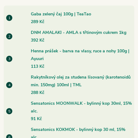
Gaba zelený čaj 100g | TeaTao
289 Kč
DNM AMALAKI - AMLA s třtinovým cukrem 1kg
392 Kč
Henna prášek - barva na vlasy, ruce a nohy 100g |
Ayuuri
113 Kč
Rakytníkový olej za studena lísovaný (karotenoidů
min. 150mg) 100ml | TML
288 Kč
Sensatonics MOONWALK - bylinný kop 30ml, 15%
alc.
91 Kč
Sensatonics KOKMOK - bylinný kop 30 ml, 15%
alc.