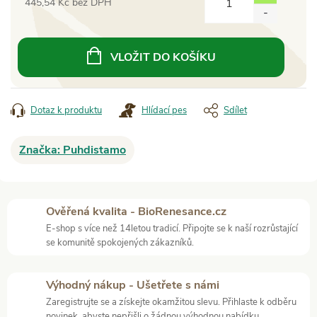
445,54 Kč bez DPH
Měrná
cena:
VLOŽIT DO KOŠÍKU
Dotaz k produktu
Hlídací pes
Sdílet
Značka:
Puhdistamo
Ověřená kvalita - BioRenesance.cz
E-shop s více než 14letou tradicí. Připojte se k naší rozrůstající
se komunitě spokojených zákazníků.
Výhodný nákup - Ušetřete s námi
Zaregistrujte se a získejte okamžitou slevu. Přihlaste k odběru
novinek, abyste nepřišli o žádnou výhodnou nabídku.