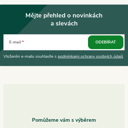
Mějte přehled o novinkách
a slevách
Z
á
E-mail
ODEBÍRAT
p
Vložením e-mailu souhlasíte s
podmínkami ochrany osobních údajů
a
t
í