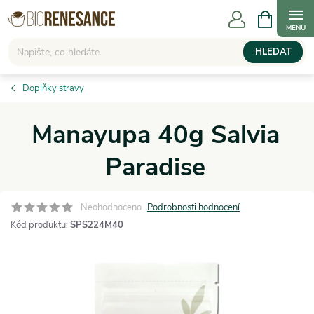
Přejít
NÁKUPNÍ
KOŠÍK
na
obsah
HLEDAT
Doplňky stravy
Manayupa 40g Salvia
Paradise
Neohodnoceno
Podrobnosti hodnocení
Kód produktu:
SPS224M40