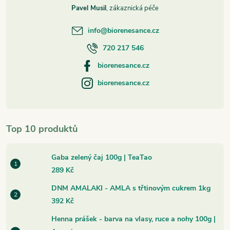
Pavel Musil
info
@
biorenesance.cz
720 217 546
biorenesance.cz
biorenesance.cz
Top 10 produktů
Gaba zelený čaj 100g | TeaTao
289 Kč
DNM AMALAKI - AMLA s třtinovým cukrem 1kg
392 Kč
Henna prášek - barva na vlasy, ruce a nohy 100g |