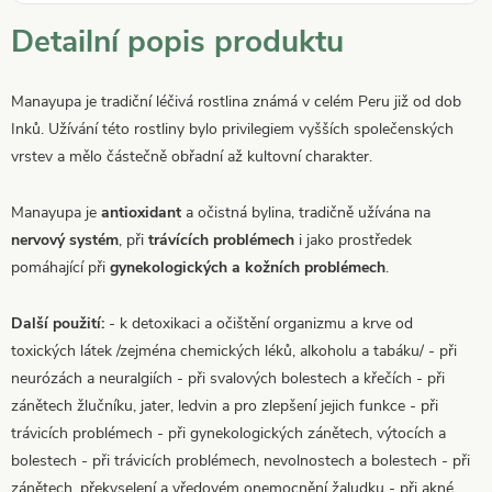
Detailní popis produktu
Manayupa je tradiční léčivá rostlina známá v celém Peru již od dob
Inků. Užívání této rostliny bylo privilegiem vyšších společenských
vrstev a mělo částečně obřadní až kultovní charakter.
Manayupa je
antioxidant
a očistná bylina, tradičně užívána na
nervový systém
, při
trávících problémech
i jako prostředek
pomáhající při
gynekologických a kožních problémech
.
Další použití:
- k detoxikaci a očištění organizmu a krve od
toxických látek /zejména chemických léků, alkoholu a tabáku/ - při
neurózách a neuralgiích - při svalových bolestech a křečích - při
zánětech žlučníku, jater, ledvin a pro zlepšení jejich funkce - při
trávicích problémech - při gynekologických zánětech, výtocích a
bolestech - při trávicích problémech, nevolnostech a bolestech - při
zánětech, překyselení a vředovém onemocnění žaludku - při akné,