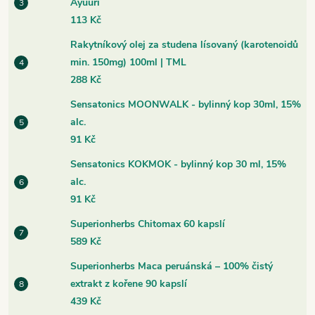
Ayuuri
113 Kč
Rakytníkový olej za studena lísovaný (karotenoidů
min. 150mg) 100ml | TML
288 Kč
Sensatonics MOONWALK - bylinný kop 30ml, 15%
alc.
91 Kč
Sensatonics KOKMOK - bylinný kop 30 ml, 15%
alc.
91 Kč
Superionherbs Chitomax 60 kapslí
589 Kč
Superionherbs Maca peruánská – 100% čistý
extrakt z kořene 90 kapslí
439 Kč