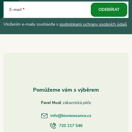
á
E-mail
ODEBÍRAT
p
Vložením e-mailu souhlasíte s
podmínkami ochrany osobních údajů
a
t
í
Pavel Musil
info
@
biorenesance.cz
720 217 546