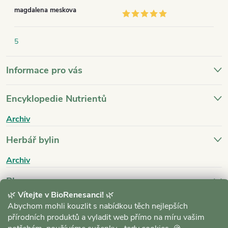
magdalena meskova
5
Informace pro vás
Encyklopedie Nutrientů
Archiv
Herbář bylin
Archiv
Blog
🌿
Vítejte v BioRenesanci!
🌿
Archiv
Abychom mohli kouzlit s nabídkou těch nejlepších
přírodních produktů a vyladit web přímo na míru vašim