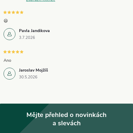
😃
Pavla Jandikova
3.7.2026
Ano
Jaroslav Mojžíš
30.5.2026
Mějte přehled o novinkách
a slevách
Z