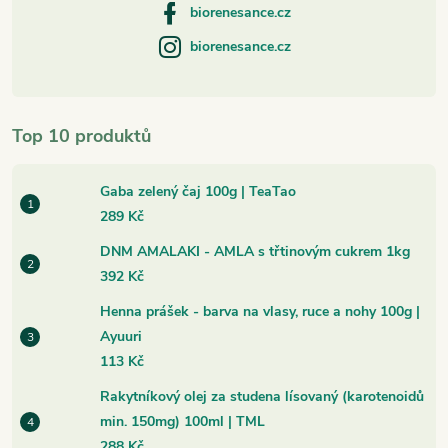
biorenesance.cz
biorenesance.cz
Top 10 produktů
Gaba zelený čaj 100g | TeaTao
289 Kč
DNM AMALAKI - AMLA s třtinovým cukrem 1kg
392 Kč
Henna prášek - barva na vlasy, ruce a nohy 100g |
Ayuuri
113 Kč
Rakytníkový olej za studena lísovaný (karotenoidů
min. 150mg) 100ml | TML
288 Kč