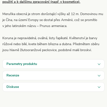
použití a k dalšímu zpracování (např. v kosmetice).
Meruňka obecná je strom dorůstající výšky až 12 m. Domovinou mu
je Čína, na území Evropy se dostal přes Arménii, což se promítlo
v jeho latinském názvu – Prunus armeniaca.
Koruna je nepravidelná, oválná, listy řapíkaté. Květenství je barvy
růžové nebo bílé, kvete během března a dubna. Předmětem sběru
jsou hlavně žlutooranžové peckovice, podobné malé broskvi.
Parametry produktu
Recenze
Diskuse