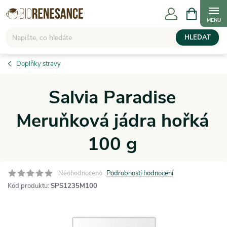
Přejít
NÁKUPNÍ
KOŠÍK
na
obsah
HLEDAT
Doplňky stravy
Salvia Paradise
Meruňková jádra hořká
100 g
Neohodnoceno
Podrobnosti hodnocení
Kód produktu:
SPS1235M100