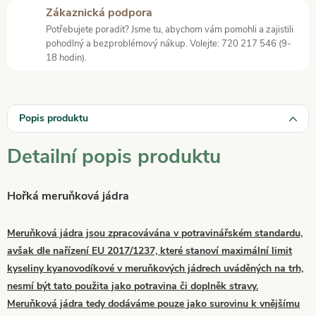
Zákaznická podpora
Potřebujete poradit? Jsme tu, abychom vám pomohli a zajistili
pohodlný a bezproblémový nákup. Volejte: 720 217 546 (9-
18 hodin).
Popis produktu
Detailní popis produktu
Hořká meruňková jádra
Meruňková jádra jsou zpracovávána v potravinářském standardu,
avšak dle nařízení EU 2017/1237, které stanoví maximální limit
kyseliny kyanovodíkové v meruňkových jádrech uváděných na trh,
nesmí být tato použita jako potravina či doplněk stravy.
Meruňková jádra tedy dodáváme pouze jako surovinu k vnějšímu