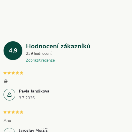
Hodnocení zákazníků
4,9
239 hodnocení
Zobrazit recenze
😃
Pavla Jandikova
3.7.2026
Ano
Jaroslav Mojžíš