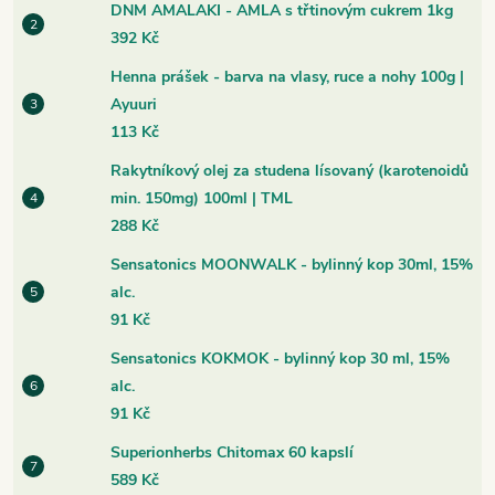
DNM AMALAKI - AMLA s třtinovým cukrem 1kg
392 Kč
Henna prášek - barva na vlasy, ruce a nohy 100g |
Ayuuri
113 Kč
Rakytníkový olej za studena lísovaný (karotenoidů
min. 150mg) 100ml | TML
288 Kč
Sensatonics MOONWALK - bylinný kop 30ml, 15%
alc.
91 Kč
Sensatonics KOKMOK - bylinný kop 30 ml, 15%
alc.
91 Kč
Superionherbs Chitomax 60 kapslí
589 Kč