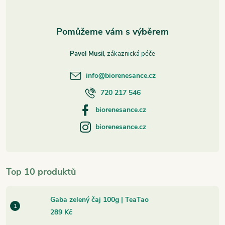
Pavel Musil
info
@
biorenesance.cz
720 217 546
biorenesance.cz
biorenesance.cz
Top 10 produktů
Gaba zelený čaj 100g | TeaTao
289 Kč