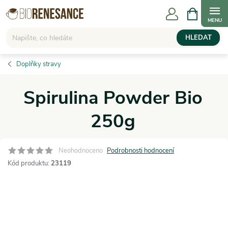
Přejít
NÁKUPNÍ
KOŠÍK
na
obsah
HLEDAT
Doplňky stravy
Spirulina Powder Bio
250g
Neohodnoceno
Podrobnosti hodnocení
Kód produktu:
23119