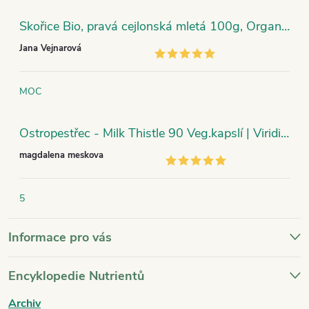
Skořice Bio, pravá cejlonská mletá 100g, Organic India
Jana Vejnarová
MOC
Ostropestřec - Milk Thistle 90 Veg.kapslí | Viridian
magdalena meskova
5
Informace pro vás
Encyklopedie Nutrientů
Archiv