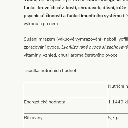
funkci krevních cév, kostí, chrupavek, dásní, kůže 
psychické činnosti a funkci imunitního systému
bě
výkonu a po něm.
Sušení mrazem (vakuové vymrazování) neboli lyofili
zpracování ovoce.
Lyofilizované ovoce si zachováv
vitamíny, vzhled, chuť i aroma čerstvého ovoce.
Tabulka nutričních hodnot:
Nutriční 
Energetická hodnota
1 1449 kJ
Bílkoviny
5,7 g