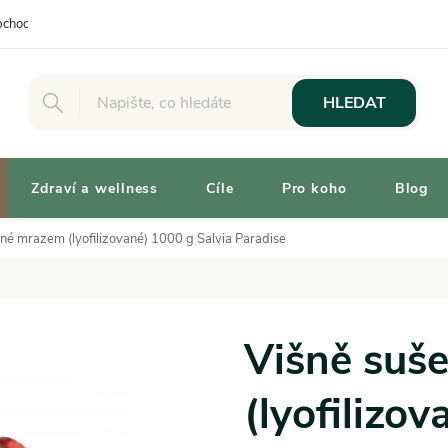
chodní podmínky
Osobní odběr
Výhody pro Zákazníky
Vaše 
HLEDAT
Zdraví a wellness
Cíle
Pro koho
Blog
né mrazem (lyofilizované) 1000 g Salvia Paradise
Višně suš
(lyofilizo