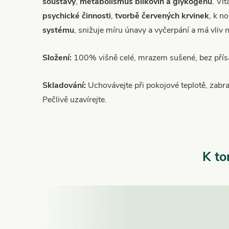
soustav
y
,
metabolismus bílkovin a glykogenu
. Vi
psychické činnosti
,
tvorbě červených krvinek
, k n
systému
, snižuje míru únavy a vyčerpání a má vliv 
Složení:
100% višně celé, mrazem sušené, bez přísa
Skladování:
Uchovávejte při pokojové teplotě, zabra
Pečlivě uzavírejte.
K to