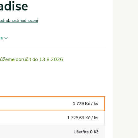
adise
odrobnosti hodnocení
ce
13.8.2026
1 779 Kč
/ ks
1 725,63 Kč
/ ks
Ušetříte
0 Kč