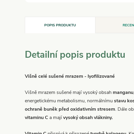
POPIS PRODUKTU
RECEN
Detailní popis produktu
Višně celé sušené mrazem - lyofilizované
Višně mrazem sušené mají vysoký obsah
manganu
energetickému metabolismu, normálnímu
stavu kos
ochraně buněk před oxidativním stresem
. Dále o
vitaminu C
a mají
vysoký obsah vlákniny.
Vitamin C
přispívá k přirozené
tvorbě kolagenu
. K