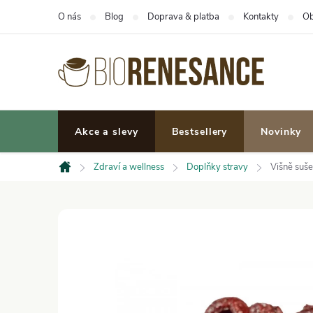
Přejít
O nás
Blog
Doprava & platba
Kontakty
Ob
na
obsah
Akce a slevy
Bestsellery
Novinky
Zdraví a wellness
Doplňky stravy
Višně suše
Domů