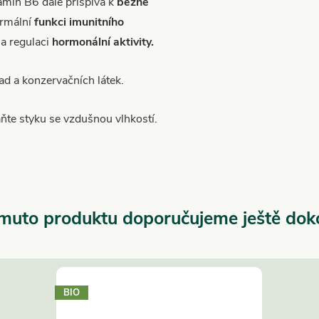
tamin B6 dále přispívá k
běžné
ormální
funkci imunitního
na regulaci
hormonální aktivity.
d a konzervačních látek.
ňte styku se vzdušnou vlhkostí.
muto produktu doporučujeme ještě dok
BIO