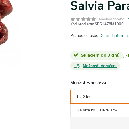
Salvia Par
Neohodnoceno
P
Kód produktu:
SPS1478M1000
Prunus cerasus
Detailní informa
Skladem do 3 dnů
Možnosti doručení
Množstevní sleva
1 - 2 ks
3 a více ks = sleva 3 %