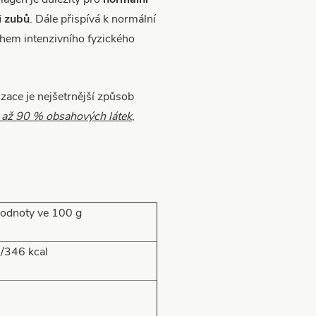
i zubů
. Dále přispívá k normální
hem intenzivního fyzického
zace je nejšetrnější způsob
á až 90 % obsahových látek
,
hodnoty ve 100 g
/346 kcal