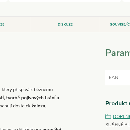
ZE
DISKUZE
SOUVISEJÍ
Param
EAN
:
, který přispívá k běžnému
tí, tvorbě pojivových tkání a
Produkt n
bsahují dostatek
železa
,
DOPLŇ
SUŠENÉ P
olagen je důležitý pro
normální