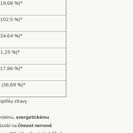
(19,68 %)*
(102,5 %)*
(34,64 %)*
31,25 %)*
(17,86 %)*
 (36,69 %)*
plňky stravy
ysteinu,
energetickému
ůsobí na
činnost nervové