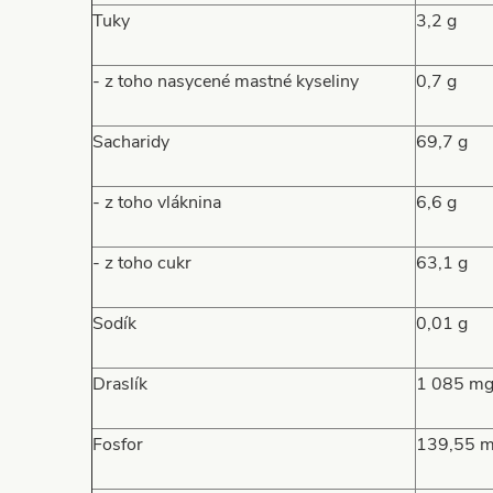
Tuky
3,2 g
- z toho nasycené mastné kyseliny
0,7 g
Sacharidy
69,7 g
- z toho vláknina
6,6 g
- z toho cukr
63,1 g
Sodík
0,01 g
Draslík
1 085 mg
Fosfor
139,55 m