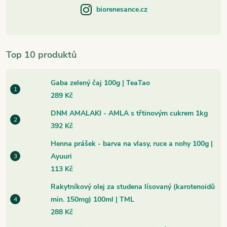
biorenesance.cz
Top 10 produktů
Gaba zelený čaj 100g | TeaTao
289 Kč
DNM AMALAKI - AMLA s třtinovým cukrem 1kg
392 Kč
Henna prášek - barva na vlasy, ruce a nohy 100g |
Ayuuri
113 Kč
Rakytníkový olej za studena lísovaný (karotenoidů
min. 150mg) 100ml | TML
288 Kč