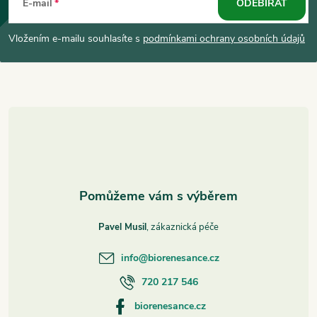
á
E-mail
ODEBÍRAT
p
Vložením e-mailu souhlasíte s
podmínkami ochrany osobních údajů
a
t
í
Pavel Musil
info
@
biorenesance.cz
720 217 546
biorenesance.cz