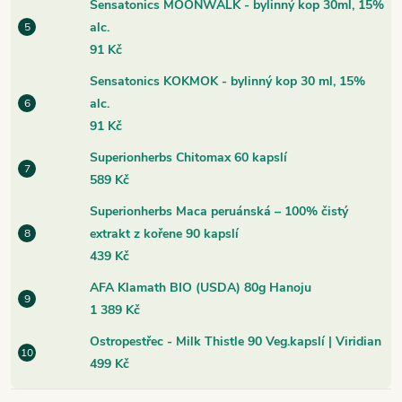
Sensatonics MOONWALK - bylinný kop 30ml, 15%
alc.
91 Kč
Sensatonics KOKMOK - bylinný kop 30 ml, 15%
alc.
91 Kč
Superionherbs Chitomax 60 kapslí
589 Kč
Superionherbs Maca peruánská – 100% čistý
extrakt z kořene 90 kapslí
439 Kč
AFA Klamath BIO (USDA) 80g Hanoju
1 389 Kč
Ostropestřec - Milk Thistle 90 Veg.kapslí | Viridian
499 Kč