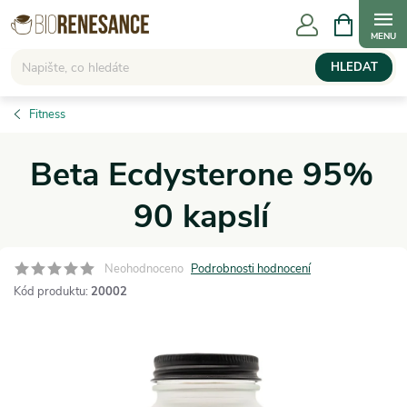
Přejít
NÁKUPNÍ
KOŠÍK
na
obsah
HLEDAT
Fitness
Beta Ecdysterone 95%
90 kapslí
Neohodnoceno
Podrobnosti hodnocení
Kód produktu:
20002