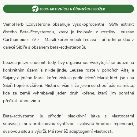
VemoHerb Ecdysterone obsahuje vysokoprocentní 95% extrakt
čistého Beta-Ecdysteronu, který je izolován z rostliny Leuzeae
Carthamoides. (Viz - Maralí kořen neboli Leuzea – přírodní poklad z
daleké Sibiře s obsahem beta-ecdysteronů).
Leuzea je tzv. endemit, tedy živý organismus vyskytující se pouze na
konkrétním území a nikde jinde. Leuzea roste v pohořích Altaj a
Sajany a jméno Maralí kořen získala podle jelenů Maral, kteří jsou na
Sibiři hojně rozšíření. Místní si všimli, že jeleni se chodí pás na místa,
kde ze země vyhrabávají jeden druh kořene, který jim pomáhá
přečkat tuhou zimu.
Beta-ecdysteron je přírodní biaoktivní látka s vlastnostmi
souvisejícími s proteinovou syntézou, svalovou hmotou, regenerací,
svalovou silou a výdrží. Má rovněž adaptogenní vlastnosti.