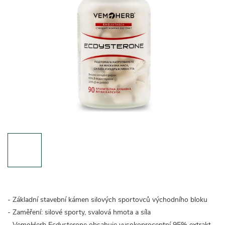
- Základní stavební kámen silových sportovců východního bloku
- Zaměření: silové sporty, svalová hmota a síla
- VemoHerb Ecdysterone obsahuje vysokoprocentní 95% extrakt