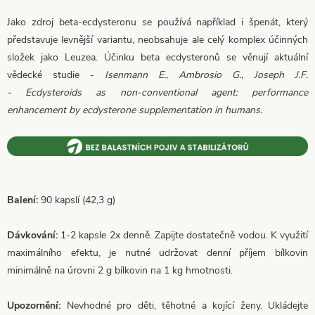
Jako zdroj beta-ecdysteronu se používá například i špenát, který
představuje levnější variantu, neobsahuje ale celý komplex účinných
složek jako Leuzea. Účinku beta ecdysteronů se věnují aktuální
vědecké studie -
Isenmann E., Ambrosio G., Joseph J.F.
- Ecdysteroids as non-conventional agent: performance
enhancement by ecdysterone supplementation in humans.
Balení:
90 kapslí (42,3 g)
Dávkování:
1-2 kapsle 2x denně. Zapijte dostatečně vodou. K využití
maximálního efektu, je nutné udržovat denní příjem bílkovin
minimálně na úrovni 2 g bílkovin na 1 kg hmotnosti.
Upozornění:
Nevhodné pro děti, těhotné a kojící ženy. Ukládejte