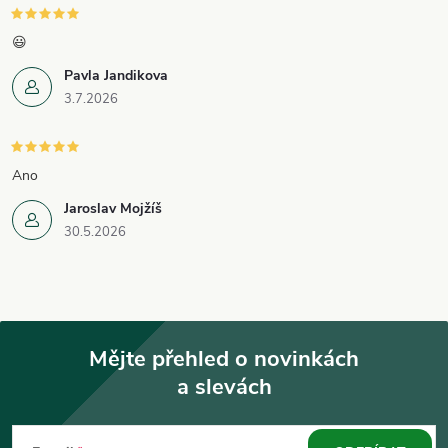
😃
Pavla Jandikova
3.7.2026
Ano
Jaroslav Mojžíš
30.5.2026
Mějte přehled o novinkách
a slevách
Z