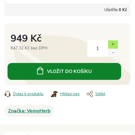
Ušetříte
0 Kč
949 Kč
847,32 Kč bez DPH
Měrná
cena:
VLOŽIT DO KOŠÍKU
Dotaz k produktu
Hlídací pes
Sdílet
Značka:
VemoHerb