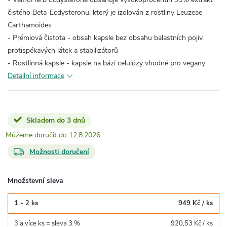
čistého Beta-Ecdysteronu, který je izolován z rostliny Leuzeae
Carthamoides
- Prémiová čistota - obsah kapsle bez obsahu balastních pojiv,
protispékavých látek a stabilizátorů
- Rostlinná kapsle - kapsle na bázi celulózy vhodné pro vegany
Detailní informace
Skladem do 3 dnů
12.8.2026
Možnosti doručení
Množstevní sleva
1 - 2 ks
949 Kč
/ ks
3 a více ks = sleva 3 %
920,53 Kč
/ ks