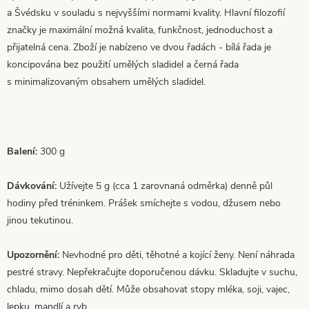
a Švédsku v souladu s nejvyššími normami kvality. Hlavní filozofií
značky je maximální možná kvalita, funkčnost, jednoduchost a
přijatelná cena. Zboží je nabízeno ve dvou řadách - bílá řada je
koncipována bez použití umělých sladidel a černá řada
s minimalizovaným obsahem umělých sladidel.
Balení:
300 g
Dávkování:
Užívejte 5 g (cca 1 zarovnaná odměrka) denně půl
hodiny před tréninkem. Prášek smíchejte s vodou, džusem nebo
jinou tekutinou.
Upozornění:
Nevhodné pro děti, těhotné a kojící ženy. Není náhrada
pestré stravy. Nepřekračujte doporučenou dávku. Skladujte v suchu,
chladu, mimo dosah dětí. Může obsahovat stopy mléka, soji, vajec,
lepku, mandlí a ryb.