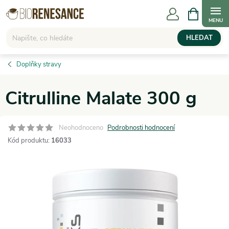
Přejít
NÁKUPNÍ
KOŠÍK
na
obsah
HLEDAT
Doplňky stravy
Citrulline Malate 300 g
Neohodnoceno
Podrobnosti hodnocení
Kód produktu:
16033