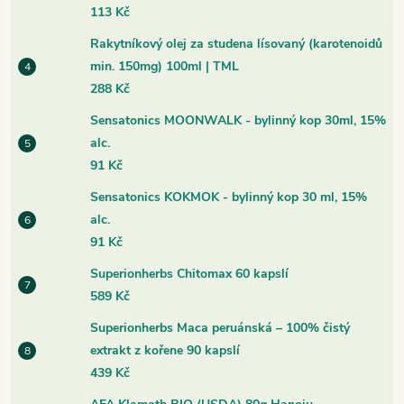
113 Kč
Rakytníkový olej za studena lísovaný (karotenoidů
min. 150mg) 100ml | TML
288 Kč
Sensatonics MOONWALK - bylinný kop 30ml, 15%
alc.
91 Kč
Sensatonics KOKMOK - bylinný kop 30 ml, 15%
alc.
91 Kč
Superionherbs Chitomax 60 kapslí
589 Kč
Superionherbs Maca peruánská – 100% čistý
extrakt z kořene 90 kapslí
439 Kč