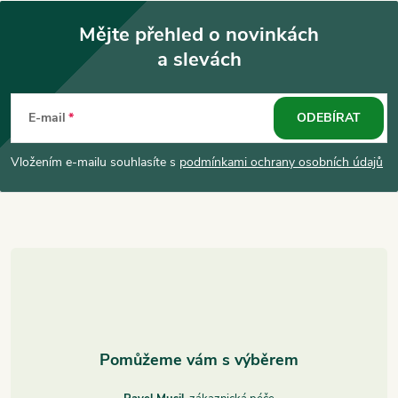
Mějte přehled o novinkách
a slevách
Z
á
E-mail
ODEBÍRAT
p
Vložením e-mailu souhlasíte s
podmínkami ochrany osobních údajů
a
t
í