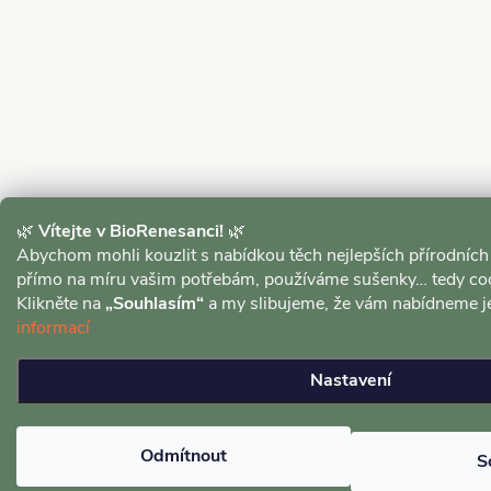
🌿
Vítejte v BioRenesanci!
🌿
Abychom mohli kouzlit s nabídkou těch nejlepších přírodních
přímo na míru vašim potřebám, používáme sušenky… tedy coo
Klikněte na
„Souhlasím“
a my slibujeme, že vám nabídneme j
informací
Nastavení
Odmítnout
S