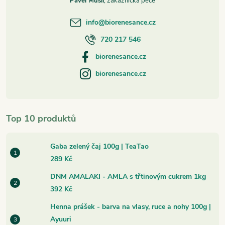
Pavel Musil
info
@
biorenesance.cz
720 217 546
biorenesance.cz
biorenesance.cz
Top 10 produktů
Gaba zelený čaj 100g | TeaTao
289 Kč
DNM AMALAKI - AMLA s třtinovým cukrem 1kg
392 Kč
Henna prášek - barva na vlasy, ruce a nohy 100g |
Ayuuri