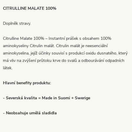
CITRULLINE MALATE 100%
Doplněk stravy.
Citrulline Malate 100% – Instantní prášek s obsahem 100%
aminokyseliny Citrulin malát. Citrulin malát je neesenciální
aminokyselina, jejíž účinky souvisí s produkcí oxidu dusnatého, který
má vliv na zvýšení průtoku krve do svalů a odbourávání odpadních
látek.
Hlavní benefity produktu:
- Severská kvalita = Made in Suomi + Swerige
- Neobsahuje umělá sladidla