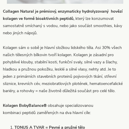
Collagen Natural je prémiový, enzymaticky hydrolyzovaný hovězí
kolagen ve formě bioaktivních peptidů,
který lze konzumovat
samostatně smíchaný s vodou, nebo jako součást smoothies, kávy
nebo jiných nápojů.
Kolagen sám o sobě je hlavní složkou lidského těla. Asi 30% všech
našich tělesných bílkovin tvoří kolagen. Kolagen je zásadní pro
pohyblivé klouby, stabilní kosti, funkční svaly, silné vazy a šlachy,
hladkou a pružnou pokožku, lesklé a silné vlasy, nehty atd. Je to
jeden z primárních stavebních proteinů pojivových tkání, střevní
sliznice, krevních cév, meziobratlových plotének, hematoencefalické
bariéry, a rohovky = naše životně důležitá součást pro celé tělo.
Kolagen
BobyBalance® 
obsahuje specializovanou 
kombinaci
peptidů zaměřených na dva hlavní cíle:
TONUS A TVAR = Pevné a pružné tělo