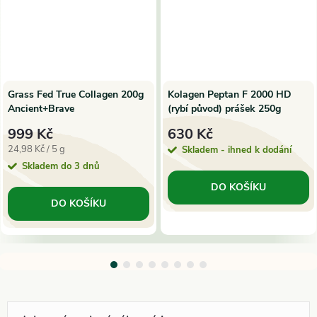
Grass Fed True Collagen 200g
Kolagen Peptan F 2000 HD
Ancient+Brave
(rybí původ) prášek 250g
Hanoju
999 Kč
630 Kč
Měrná
24,98 Kč / 5 g
Skladem - ihned k dodání
cena:
Skladem do 3 dnů
DO KOŠÍKU
DO KOŠÍKU