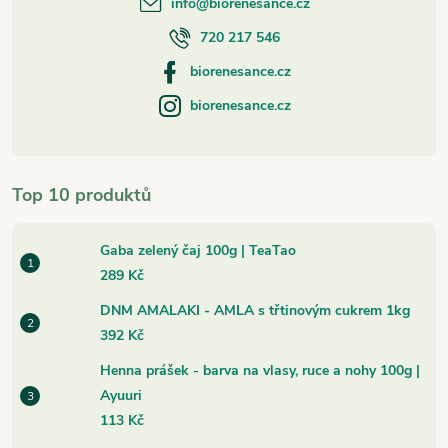
info
@
biorenesance.cz
720 217 546
biorenesance.cz
biorenesance.cz
Top 10 produktů
Gaba zelený čaj 100g | TeaTao
289 Kč
DNM AMALAKI - AMLA s třtinovým cukrem 1kg
392 Kč
Henna prášek - barva na vlasy, ruce a nohy 100g |
Ayuuri
113 Kč