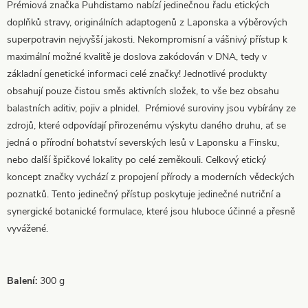
Prémiová značka Puhdistamo nabízí jedinečnou řadu etických
doplňků stravy, originálních adaptogenů z Laponska a výběrových
superpotravin nejvyšší jakosti. Nekompromisní a vášnivý přístup k
maximální možné kvalitě je doslova zakódován v DNA, tedy v
základní genetické informaci celé značky! Jednotlivé produkty
obsahují pouze čistou směs aktivních složek, to vše bez obsahu
balastních aditiv, pojiv a plnidel. Prémiové suroviny jsou vybírány ze
zdrojů, které odpovídají přirozenému výskytu daného druhu, ať se
jedná o přírodní bohatství severských lesů v Laponsku a Finsku,
nebo další špičkové lokality po celé zeměkouli. Celkový etický
koncept značky vychází z propojení přírody a moderních vědeckých
poznatků. Tento jedinečný přístup poskytuje jedinečné nutriční a
synergické botanické formulace, které jsou hluboce účinné a přesně
vyvážené.
Balení:
300 g