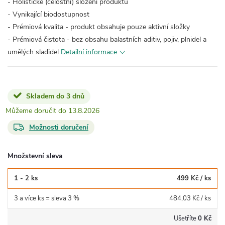
- Holistické (celostní) složení produktu
- Vynikající biodostupnost
- Prémiová kvalita - produkt obsahuje pouze aktivní složky
- Prémiová čistota - bez obsahu balastních aditiv, pojiv, plnidel a
umělých sladidel
Detailní informace
Skladem do 3 dnů
13.8.2026
Možnosti doručení
Množstevní sleva
1 - 2 ks
499 Kč
/ ks
3 a více ks = sleva 3 %
484,03 Kč
/ ks
Ušetříte
0 Kč