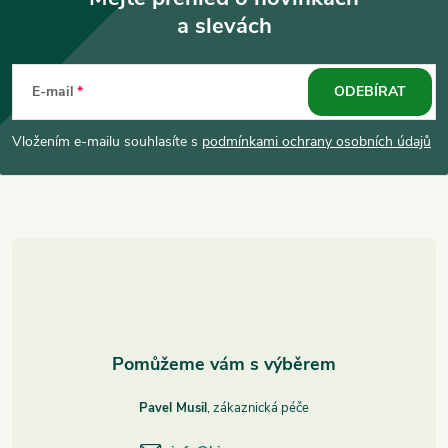
a slevách
Z
á
E-mail
ODEBÍRAT
p
Vložením e-mailu souhlasíte s
podmínkami ochrany osobních údajů
a
t
í
Pavel Musil