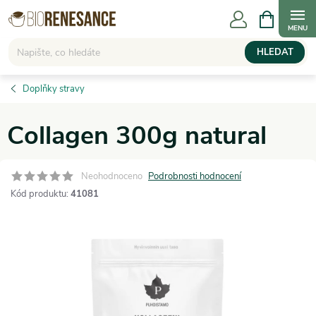
Přejít
NÁKUPNÍ
KOŠÍK
na
obsah
HLEDAT
Doplňky stravy
Collagen 300g natural
Neohodnoceno
Podrobnosti hodnocení
Kód produktu:
41081