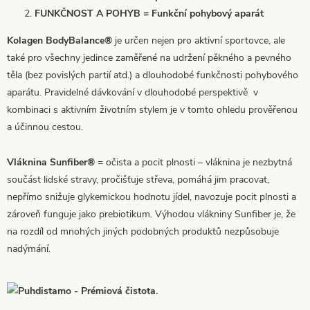
FUNKČNOST A POHYB = Funkční pohybový aparát
Kolagen BodyBalance®
je určen nejen pro aktivní sportovce, ale
také pro všechny jedince zaměřené na udržení pěkného a pevného
těla (bez povislých partií atd.) a dlouhodobé funkčnosti pohybového
aparátu. Pravidelné dávkování v dlouhodobé perspektivě v
kombinaci s aktivním životním stylem je v tomto ohledu prověřenou
a účinnou cestou.
Vláknina Sunfiber®
= očista a pocit plnosti – vláknina je nezbytná
součást lidské stravy, pročišťuje střeva, pomáhá jim pracovat,
nepřímo snižuje glykemickou hodnotu jídel, navozuje pocit plnosti a
zároveň funguje jako prebiotikum. Výhodou vlákniny Sunfiber je, že
na rozdíl od mnohých jiných podobných produktů nezpůsobuje
nadýmání.