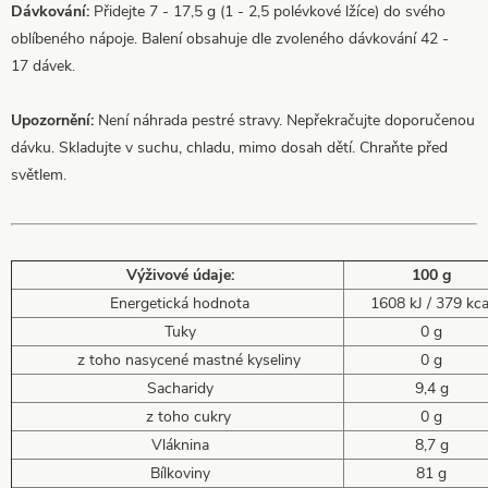
Dávkování:
Přidejte 7 - 17,5 g (1 - 2,5 polévkové lžíce) do svého
oblíbeného nápoje. Balení obsahuje dle zvoleného dávkování 42 -
17 dávek.
Upozornění:
Není náhrada pestré stravy. Nepřekračujte doporučenou
dávku. Skladujte v suchu, chladu, mimo dosah dětí. Chraňte před
světlem.
Výživové údaje:
100 g
Energetická hodnota
1608 kJ / 379 kca
Tuky
0 g
z toho nasycené mastné kyseliny
0 g
Sacharidy
9,4 g
z toho cukry
0 g
Vláknina
8,7 g
Bílkoviny
81 g