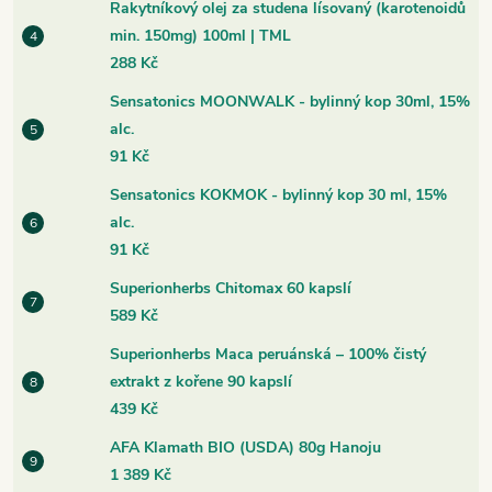
Rakytníkový olej za studena lísovaný (karotenoidů
min. 150mg) 100ml | TML
288 Kč
Sensatonics MOONWALK - bylinný kop 30ml, 15%
alc.
91 Kč
Sensatonics KOKMOK - bylinný kop 30 ml, 15%
alc.
91 Kč
Superionherbs Chitomax 60 kapslí
589 Kč
Superionherbs Maca peruánská – 100% čistý
extrakt z kořene 90 kapslí
439 Kč
AFA Klamath BIO (USDA) 80g Hanoju
1 389 Kč