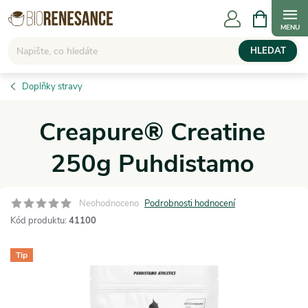
Přejít
NÁKUPNÍ
KOŠÍK
na
obsah
HLEDAT
Doplňky stravy
Creapure® Creatine
250g Puhdistamo
Neohodnoceno
Podrobnosti hodnocení
Kód produktu:
41100
Tip