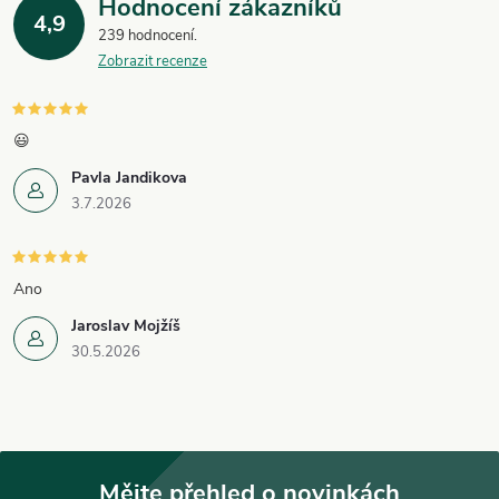
Hodnocení zákazníků
4,9
239 hodnocení
Zobrazit recenze
😃
Pavla Jandikova
3.7.2026
Ano
Jaroslav Mojžíš
30.5.2026
Mějte přehled o novinkách