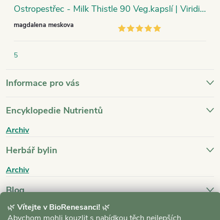
Ostropestřec - Milk Thistle 90 Veg.kapslí | Viridian
magdalena meskova
5
Informace pro vás
Encyklopedie Nutrientů
Archiv
Herbář bylin
Archiv
Blog
🌿
Vítejte v BioRenesanci!
🌿
Archiv
Abychom mohli kouzlit s nabídkou těch nejlepších