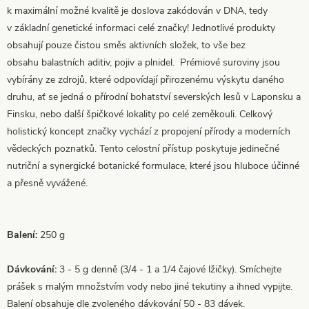
k maximální možné kvalitě je doslova zakódován v DNA, tedy
v základní genetické informaci celé značky! Jednotlivé produkty
obsahují pouze čistou směs aktivních složek, to vše bez
obsahu balastních aditiv, pojiv a plnidel. Prémiové suroviny jsou
vybírány ze zdrojů, které odpovídají přirozenému výskytu daného
druhu, ať se jedná o přírodní bohatství severských lesů v Laponsku a
Finsku, nebo další špičkové lokality po celé zeměkouli. Celkový
holistický koncept značky vychází z propojení přírody a moderních
vědeckých poznatků. Tento celostní přístup poskytuje jedinečné
nutriční a synergické botanické formulace, které jsou hluboce účinné
a přesně vyvážené.
Balení:
250 g
Dávkování:
3 - 5 g denně (3/4 - 1 a 1/4 čajové lžičky). Smíchejte
prášek s malým množstvím vody nebo jiné tekutiny a ihned vypijte.
Balení obsahuje dle zvoleného dávkování 50 - 83 dávek.