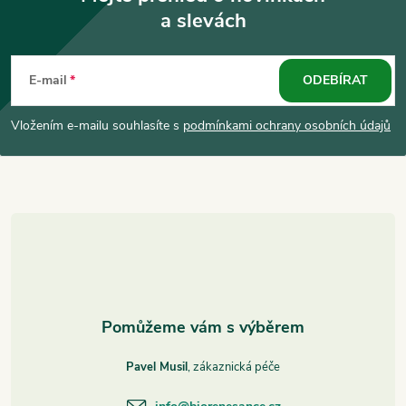
a slevách
Z
á
E-mail
ODEBÍRAT
p
Vložením e-mailu souhlasíte s
podmínkami ochrany osobních údajů
a
t
í
Pavel Musil