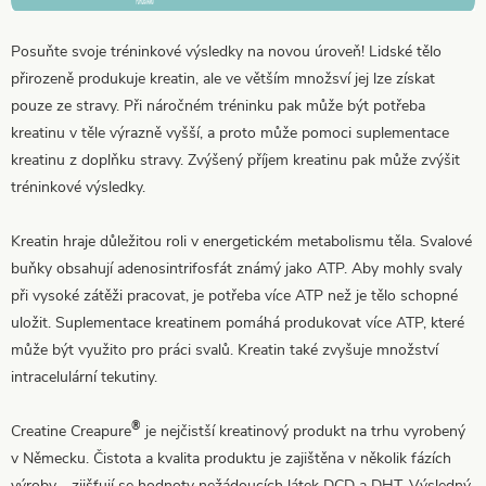
Posuňte svoje tréninkové výsledky na novou úroveň! Lidské tělo
přirozeně produkuje kreatin, ale ve větším množsví jej lze získat
pouze ze stravy. Při náročném tréninku pak může být potřeba
kreatinu v těle výrazně vyšší, a proto může pomoci suplementace
kreatinu z doplňku stravy. Zvýšený příjem kreatinu pak může zvýšit
tréninkové výsledky.
Kreatin hraje důležitou roli v energetickém metabolismu těla. Svalové
buňky obsahují adenosintrifosfát známý jako ATP. Aby mohly svaly
při vysoké zátěži pracovat, je potřeba více ATP než je tělo schopné
uložit. Suplementace kreatinem pomáhá produkovat více ATP, které
může být využito pro práci svalů. Kreatin také zvyšuje množství
intracelulární tekutiny.
®
Creatine Creapure
je nejčistší kreatinový produkt na trhu vyrobený
v Německu. Čistota a kvalita produktu je zajištěna v několik fázích
výroby - zjišťují se hodnoty nežádoucích látek DCD a DHT. Výsledný