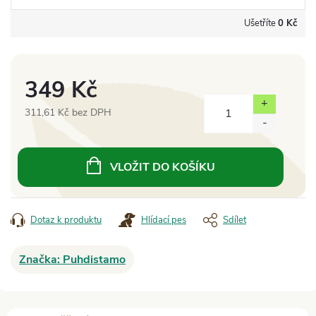
Ušetříte
0 Kč
349 Kč
311,61 Kč bez DPH
Měrná
cena:
VLOŽIT DO KOŠÍKU
Dotaz k produktu
Hlídací pes
Sdílet
Značka:
Puhdistamo