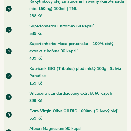
Rakytníkový olej za studena lísovaný (karotenoidů
min. 150mg) 100ml | TML
288 Kč
Superionherbs Chitomax 60 kapslí
589 Kč
Superionherbs Maca peruánská – 100% čistý
extrakt z kořene 90 kapslí
439 Kč
Kotvičník BIO (Tribulus) plod mletý 100g | Salvia
Paradise
169 Kč
Vilcacora standardizovaný extrakt 60 kapslí
399 Kč
Extra Virgin Olive Oil BIO 1000ml (Olivový olej)
559 Kč
Albion Magnesium 90 kapslí