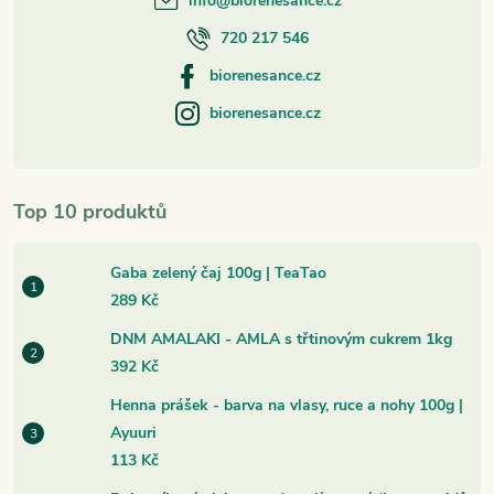
info
@
biorenesance.cz
720 217 546
biorenesance.cz
biorenesance.cz
Top 10 produktů
Gaba zelený čaj 100g | TeaTao
289 Kč
DNM AMALAKI - AMLA s třtinovým cukrem 1kg
392 Kč
Henna prášek - barva na vlasy, ruce a nohy 100g |
Ayuuri
113 Kč