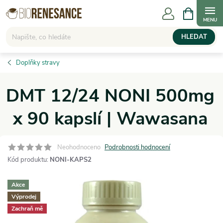
Přejít
NÁKUPNÍ
KOŠÍK
na
obsah
HLEDAT
Doplňky stravy
DMT 12/24 NONI 500mg
x 90 kapslí | Wawasana
Neohodnoceno
Podrobnosti hodnocení
Kód produktu:
NONI-KAPS2
Akce
Výprodej
Zachraň mě