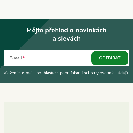
Mějte přehled o novinkách
a slevách
Z
á
E-mail
ODEBÍRAT
p
Vložením e-mailu souhlasíte s
podmínkami ochrany osobních údajů
a
t
í