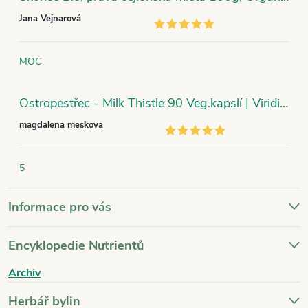
Jana Vejnarová
MOC
Ostropestřec - Milk Thistle 90 Veg.kapslí | Viridian
magdalena meskova
5
Informace pro vás
Encyklopedie Nutrientů
Archiv
Herbář bylin