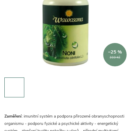
–25 %
333 Kč
Zaměření
: imunitní systém a podpora přirozené obranyschopnosti
organismu - podporu fyzické a psychické aktivity - energetický
systém - zlepšení kvality pokožky a vlasů - přírodní multivitamí.