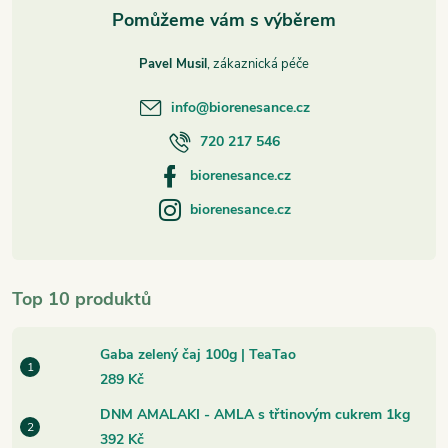
Pavel Musil
info
@
biorenesance.cz
720 217 546
biorenesance.cz
biorenesance.cz
Top 10 produktů
Gaba zelený čaj 100g | TeaTao
289 Kč
DNM AMALAKI - AMLA s třtinovým cukrem 1kg
392 Kč