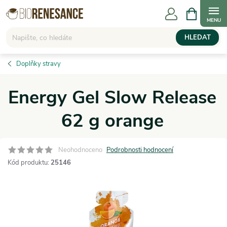
Přejít
NÁKUPNÍ
KOŠÍK
na
obsah
HLEDAT
Doplňky stravy
Energy Gel Slow Release
62 g orange
Neohodnoceno
Podrobnosti hodnocení
Kód produktu:
25146