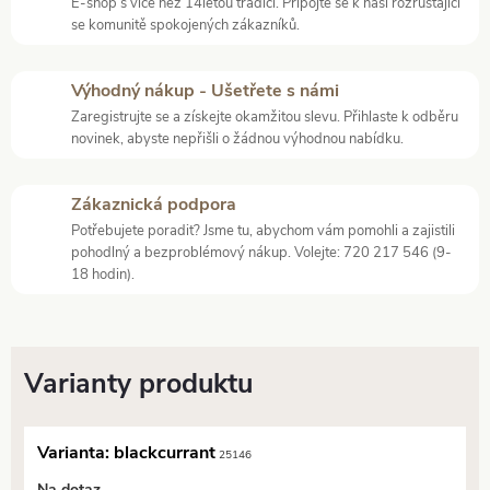
E-shop s více než 14letou tradicí. Připojte se k naší rozrůstající
se komunitě spokojených zákazníků.
Výhodný nákup - Ušetřete s námi
Zaregistrujte se a získejte okamžitou slevu. Přihlaste k odběru
novinek, abyste nepřišli o žádnou výhodnou nabídku.
Zákaznická podpora
Potřebujete poradit? Jsme tu, abychom vám pomohli a zajistili
pohodlný a bezproblémový nákup. Volejte: 720 217 546 (9-
18 hodin).
Varianta: blackcurrant
25146
Na dotaz