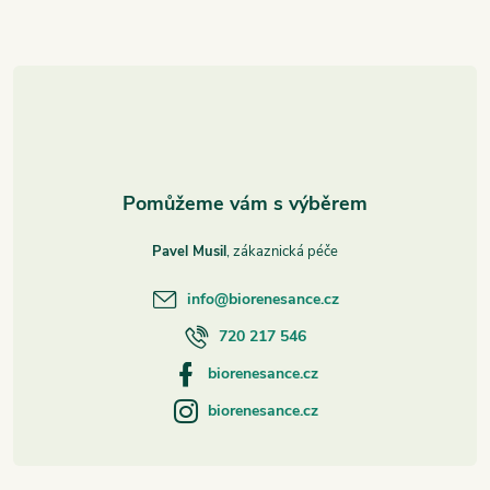
a
t
í
Pavel Musil
info
@
biorenesance.cz
720 217 546
biorenesance.cz
biorenesance.cz