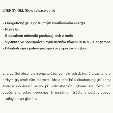
ENERGY GEL Slow release carbs
- Energetický gel s postupným uvolňováním energie
- Nízký GI
- S obsahem minerálů pocházejících z moře
- Vyvinuto ve spolupráci s cyklistickým týmem BORA – Hangsrohe
- Dlouhotrvající palivo pro špičkový sportovní výkon
Energy Gel obsahuje isomaltulózu, pomalu vstřebávaný disacharid s
nízkým glykemickým indexem. Jde o stabilní a dlouhofungující zdroj
energie dodávající palivo při vytrvalostním výkonu. Na rozdíl od
obyčejného cukru nedochází k náhlému nárůstu a poté propadu
hladiny krevní glukózy.