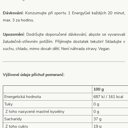
Dávkování:
Konzumujte při sportu 1 EnergyGel každých 20 minut,
max. 3 za hodinu.
Upozornění:
Dodržujte doporučené dávkování, abyste se vyvarovali
žaludečně-střevním potížím. Přijímejte dostatek tekutin! Skladujte v
suchu, chladu, mimo dosah dětí. Není náhrada stravy. Vegan.
Výživové údaje příchuť pomeranč:
100 g
Energetická hodnota
687 kJ / 161 kcal
Tuky
0 g
Z toho nasycené mastné kyseliny
0 g
Sacharidy
37 g
Z toho cukry
19 g