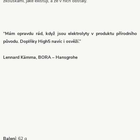
zkouškami, jaké existují, a že v nich obstály.
“Mám opravdu rád, když jsou elektrolyty v produktu přírodního
původu. Doplňky High5 navíc i osvěží.”
Lennard Kämma, BORA – Hansgrohe
Balení:
62 g