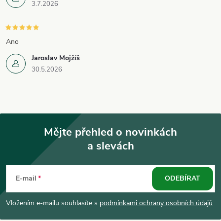
3.7.2026
Ano
Jaroslav Mojžíš
30.5.2026
Mějte přehled o novinkách
a slevách
Z
á
E-mail
ODEBÍRAT
p
Vložením e-mailu souhlasíte s
podmínkami ochrany osobních údajů