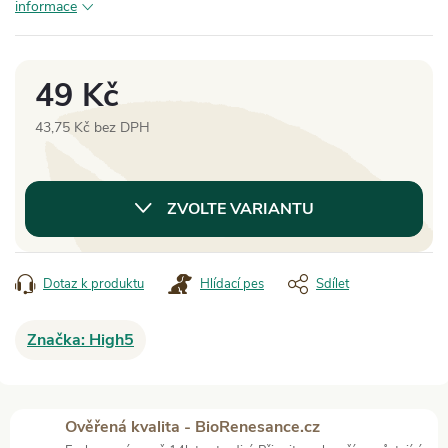
informace
49 Kč
43,75 Kč bez DPH
Měrná
cena:
ZVOLTE VARIANTU
Dotaz k produktu
Hlídací pes
Sdílet
Značka:
High5
Ověřená kvalita - BioRenesance.cz