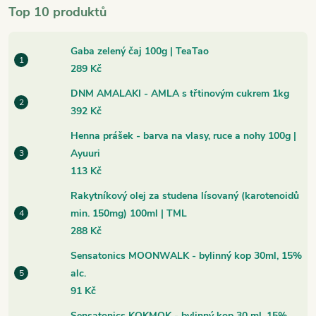
Top 10 produktů
Gaba zelený čaj 100g | TeaTao
289 Kč
DNM AMALAKI - AMLA s třtinovým cukrem 1kg
392 Kč
Henna prášek - barva na vlasy, ruce a nohy 100g |
Ayuuri
113 Kč
Rakytníkový olej za studena lísovaný (karotenoidů
min. 150mg) 100ml | TML
288 Kč
Sensatonics MOONWALK - bylinný kop 30ml, 15%
alc.
91 Kč
Sensatonics KOKMOK - bylinný kop 30 ml, 15%