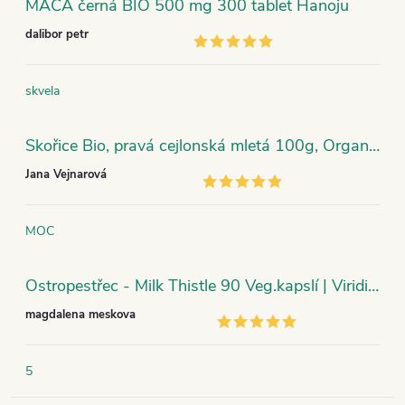
MACA černá BIO 500 mg 300 tablet Hanoju
dalibor petr
skvela
Skořice Bio, pravá cejlonská mletá 100g, Organic India
Jana Vejnarová
MOC
Ostropestřec - Milk Thistle 90 Veg.kapslí | Viridian
magdalena meskova
5