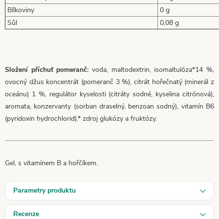
Bílkoviny
0 g
Sůl
0,08 g
Složení příchuť pomeranč:
voda, maltodextrin, isomaltulóza*14 %,
ovocný džus koncentrát (pomeranč 3 %), citrát hořečnatý (minerál z
oceánu) 1 %, regulátor kyselosti (citráty sodné, kyselina citrónová),
aromata, konzervanty (sorban draselný, benzoan sodný), vitamín B6
(pyridoxin hydrochlorid).* zdroj glukózy a fruktózy.
Gel, s vitamínem B a hořčíkem.
Parametry produktu
Recenze