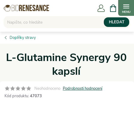
Přejít
NÁKUPNÍ
KOŠÍK
na
obsah
HLEDAT
Doplňky stravy
L-Glutamine Synergy 90
kapslí
Neohodnoceno
Podrobnosti hodnocení
Kód produktu:
47073