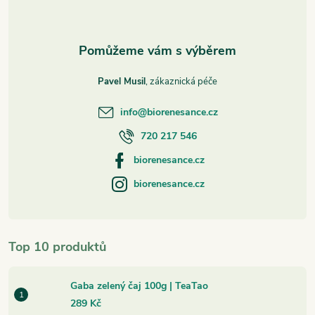
í
Pavel Musil
info
@
biorenesance.cz
720 217 546
biorenesance.cz
biorenesance.cz
Top 10 produktů
Gaba zelený čaj 100g | TeaTao
289 Kč