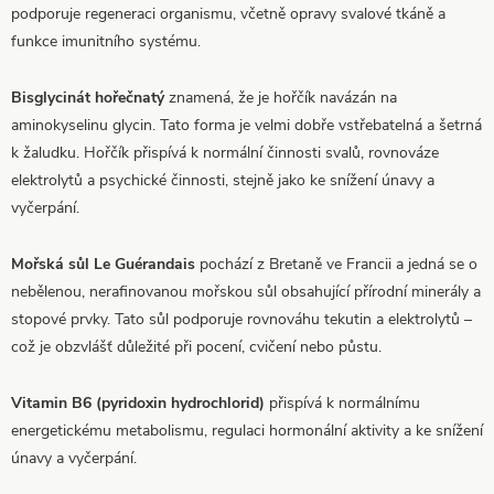
podporuje regeneraci organismu, včetně opravy svalové tkáně a
funkce imunitního systému.
Bisglycinát hořečnatý
znamená, že je hořčík navázán na
aminokyselinu glycin. Tato forma je velmi dobře vstřebatelná a šetrná
k žaludku. Hořčík přispívá k normální činnosti svalů, rovnováze
elektrolytů a psychické činnosti, stejně jako ke snížení únavy a
vyčerpání.
Mořská sůl Le Guérandais
pochází z Bretaně ve Francii a jedná se o
nebělenou, nerafinovanou mořskou sůl obsahující přírodní minerály a
stopové prvky. Tato sůl podporuje rovnováhu tekutin a elektrolytů –
což je obzvlášť důležité při pocení, cvičení nebo půstu.
Vitamin B6 (pyridoxin hydrochlorid)
přispívá k normálnímu
energetickému metabolismu, regulaci hormonální aktivity a ke snížení
únavy a vyčerpání.