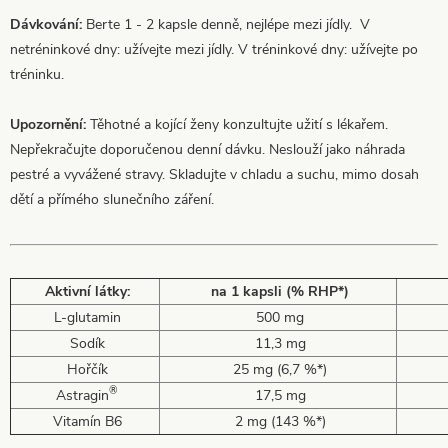
Dávkování:
Berte 1 - 2 kapsle denně, nejlépe mezi jídly. V
netréninkové dny: užívejte mezi jídly. V tréninkové dny: užívejte po
tréninku.
Upozornění:
Těhotné a kojící ženy konzultujte užití s lékařem.
Nepřekračujte doporučenou denní dávku. Neslouží jako náhrada
pestré a vyvážené stravy. Skladujte v chladu a suchu, mimo dosah
dětí a přímého slunečního záření.
Aktivní látky:
na 1 kapsli (% RHP*)
L-glutamin
500 mg
Sodík
11,3 mg
Hořčík
25 mg (6,7 %*)
®
Astragin
17,5 mg
Vitamín B6
2 mg (143 %*)