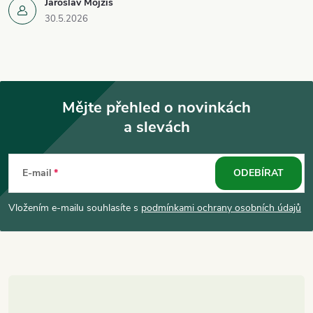
Jaroslav Mojžíš
30.5.2026
Mějte přehled o novinkách
a slevách
Z
á
E-mail
ODEBÍRAT
p
Vložením e-mailu souhlasíte s
podmínkami ochrany osobních údajů
a
t