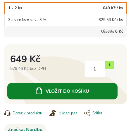
1 - 2 ks
649 Kč
/ ks
3 a více ks = sleva 3 %
629,53 Kč
/ ks
Ušetříte
0 Kč
649 Kč
579,46 Kč bez DPH
Měrná
cena:
VLOŽIT DO KOŠÍKU
Dotaz k produktu
Hlídací pes
Sdílet
Značka:
Nordbo