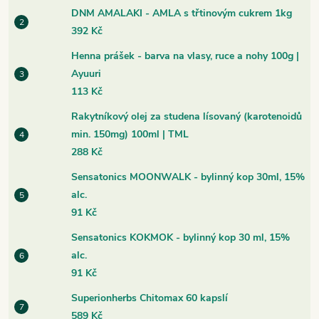
DNM AMALAKI - AMLA s třtinovým cukrem 1kg
392 Kč
Henna prášek - barva na vlasy, ruce a nohy 100g |
Ayuuri
113 Kč
Rakytníkový olej za studena lísovaný (karotenoidů
min. 150mg) 100ml | TML
288 Kč
Sensatonics MOONWALK - bylinný kop 30ml, 15%
alc.
91 Kč
Sensatonics KOKMOK - bylinný kop 30 ml, 15%
alc.
91 Kč
Superionherbs Chitomax 60 kapslí
589 Kč