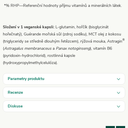
*% RHP—Referenční hodnoty příjmu vitamínů a minerálních látek.
Složení v 1 veganské kapsli:
L-glutamin, hořčík (bisglycinát
hořečnatý), Guérande mořská sůl (zdroj sodíku), MCT olej z kokosu
®
(triglyceridy se středně dlouhým řetězcem), rýžová mouka, Astragin
(
Astragalus membranaceus
a
Panax notoginseng
), vitamín B6
(pyridoxin-hydrochlorid), rostlinná kapsle
(hydroxypropylmethylcelulóza).
Parametry produktu
Recenze
Diskuse