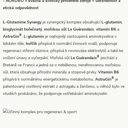
- NORDBO = kvalita a klinicky prověřené zdroje + udržitelnost a
etická odpovědnost
L-Glutamine Synergy
je synergický komplex obsahující
L-glutamin
,
bisglycinát hořečnatý
,
mořskou sůl Le Guérandais
,
vitamín B6
a
®
AstraGin
. L-glutamin
je nejhojněji zastoupená aminokyselina v
lidském těle,
hořčík
přispívá k normální činnosti svalů, podporuje
regeneraci střevní sliznice, přispívá k rovnováze elektrolytů a také ke
®
snížení únavy a vyčerpání. Mořská sůl
Le Guérandais
pochází z
Bretaně ve Francii a jedná se o nebělenou, nerafinovanou mořskou
sůl, která obsahuje přírodní minerály a stopové prvky.
Vitamin B6
®
přispívá k normálnímu energetickému metabolismu.
AstraGin
je
patentovaný rostlinný extrakt z astragalu a ženšenu, u něhož bylo ve
studiích prokázáno, že podporuje vstřebávání aminokyselin.