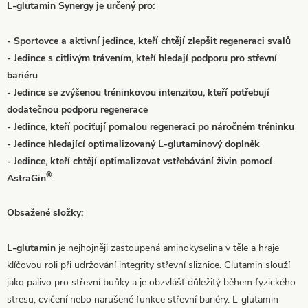
L-glutamin Synergy je určený pro:
- Sportovce a aktivní jedince, kteří chtějí zlepšit regeneraci svalů
- Jedince s citlivým trávením, kteří hledají podporu pro střevní
bariéru
- Jedince se zvýšenou tréninkovou intenzitou, kteří potřebují
dodatečnou podporu regenerace
- Jedince, kteří pociťují pomalou regeneraci po náročném tréninku
- Jedince hledající optimalizovaný L-glutaminový doplněk
- Jedince, kteří chtějí optimalizovat vstřebávání živin pomocí
®
AstraGin
Obsažené složky:
L-glutamin
je nejhojněji zastoupená aminokyselina v těle a hraje
klíčovou roli při udržování integrity střevní sliznice. Glutamin slouží
jako palivo pro střevní buňky a je obzvlášť důležitý během fyzického
stresu, cvičení nebo narušené funkce střevní bariéry. L-glutamin