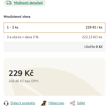
Možnosti doručení
Množstevní sleva
1 - 2 ks
229 Kč
/ ks
3 a více ks = sleva 3 %
222,13 Kč
/ ks
Ušetříte
0 Kč
229 Kč
204,46 Kč bez DPH
Měrná
cena:
Dotaz k produktu
Hlídací pes
Sdílet