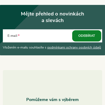
Mějte přehled o novinkách
a slevách
Z
á
E-mail
ODEBÍRAT
p
Vložením e-mailu souhlasíte s
podmínkami ochrany osobních údajů
a
t
í