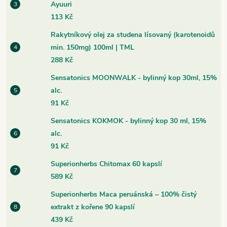
Ayuuri
113 Kč
Rakytníkový olej za studena lísovaný (karotenoidů
min. 150mg) 100ml | TML
288 Kč
Sensatonics MOONWALK - bylinný kop 30ml, 15%
alc.
91 Kč
Sensatonics KOKMOK - bylinný kop 30 ml, 15%
alc.
91 Kč
Superionherbs Chitomax 60 kapslí
589 Kč
Superionherbs Maca peruánská – 100% čistý
extrakt z kořene 90 kapslí
439 Kč