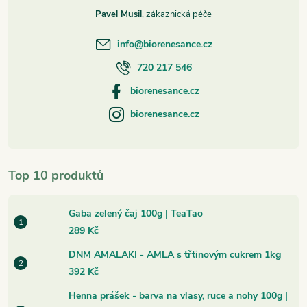
Pavel Musil
info
@
biorenesance.cz
720 217 546
biorenesance.cz
biorenesance.cz
Top 10 produktů
Gaba zelený čaj 100g | TeaTao
289 Kč
DNM AMALAKI - AMLA s třtinovým cukrem 1kg
392 Kč
Henna prášek - barva na vlasy, ruce a nohy 100g |