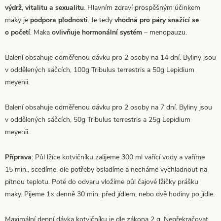
výdrž, vitalitu a sexualitu
. Hlavním zdraví prospěšným účinkem
maky je
podpora plodnosti
. Je tedy
vhodná pro páry snažící se
o početí
. Maka
ovlivňuje hormonální systém
– menopauzu.
Balení obsahuje odměřenou dávku pro 2 osoby na 14 dní. Byliny jsou
v oddělených sáčcích, 100g Tribulus terrestris a 50g Lepidium
meyenii.
Balení obsahuje odměřenou dávku pro 2 osoby na 7 dní. Byliny jsou
v oddělených sáčcích, 50g Tribulus terrestris a 25g Lepidium
meyenii.
Příprava
: Půl lžíce kotvičníku zalijeme 300 ml vařící vody a vaříme
15 min., scedíme, dle potřeby osladíme a necháme vychladnout na
pitnou teplotu. Poté do odvaru vložíme půl čajové lžičky prášku
maky. Pijeme 1× denně 30 min. před jídlem, nebo dvě hodiny po jídle.
Maximální denní dávka kotvičníku je dle zákona 2 g. Nepřekračovat