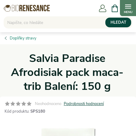
Přejít
NÁKUPNÍ
KOŠÍK
na
obsah
HLEDAT
Doplňky stravy
Salvia Paradise
Afrodisiak pack maca-
trib Balení: 150 g
Neohodnoceno
Podrobnosti hodnocení
Kód produktu:
SPS180