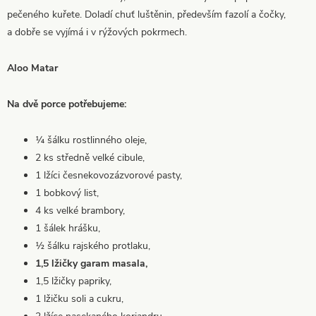
pečeného kuřete. Doladí chuť luštěnin, především fazolí a čočky,
a dobře se vyjímá i v rýžových pokrmech.
Aloo Matar
Na dvě porce potřebujeme:
¼ šálku rostlinného oleje,
2 ks středně velké cibule,
1 lžíci česnekovozázvorové pasty,
1 bobkový list,
4 ks velké brambory,
1 šálek hrášku,
½ šálku rajského protlaku,
1,5 lžičky garam masala,
1,5 lžičky papriky,
1 lžičku soli a cukru,