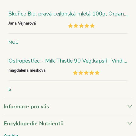
Skořice Bio, pravá cejlonská mletá 100g, Organic India
Jana Vejnarová
MOC
Ostropestřec - Milk Thistle 90 Veg.kapslí | Viridian
magdalena meskova
5
Informace pro vás
Encyklopedie Nutrientů
Archiv