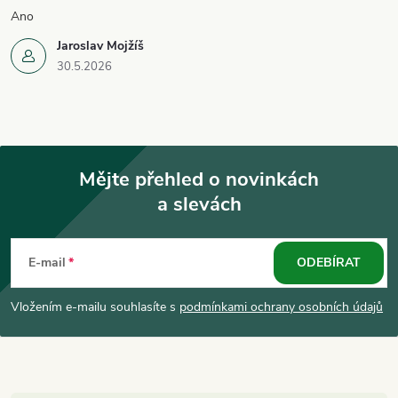
Ano
Jaroslav Mojžíš
30.5.2026
Mějte přehled o novinkách
a slevách
Z
á
E-mail
ODEBÍRAT
p
Vložením e-mailu souhlasíte s
podmínkami ochrany osobních údajů
a
t