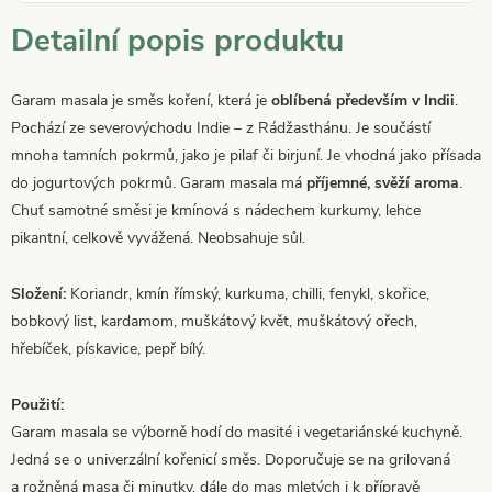
Detailní popis produktu
Garam masala je směs koření, která je
oblíbená především v Indii
.
Pochází ze severovýchodu Indie – z Rádžasthánu. Je součástí
mnoha tamních pokrmů, jako je pilaf či birjuní. Je vhodná jako přísada
do jogurtových pokrmů. Garam masala má
příjemné, svěží aroma
.
Chuť samotné směsi je kmínová s nádechem kurkumy, lehce
pikantní, celkově vyvážená. Neobsahuje sůl.
Složení:
Koriandr, kmín římský, kurkuma, chilli, fenykl, skořice,
bobkový list, kardamom, muškátový květ, muškátový ořech,
hřebíček, pískavice, pepř bílý.
Použití:
Garam masala se výborně hodí do masité i vegetariánské kuchyně.
Jedná se o univerzální kořenicí směs. Doporučuje se na grilovaná
a rožněná masa či minutky, dále do mas mletých i k přípravě