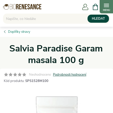
Přejít
NÁKUPNÍ
KOŠÍK
na
obsah
HLEDAT
Doplňky stravy
Salvia Paradise Garam
masala 100 g
Neohodnoceno
Podrobnosti hodnocení
Kód produktu:
SPS1528M100