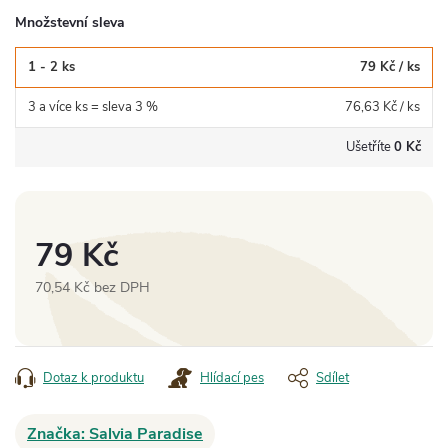
Množstevní sleva
1 - 2 ks
79 Kč
/ ks
3 a více ks = sleva 3 %
76,63 Kč
/ ks
Ušetříte
0 Kč
79 Kč
70,54 Kč bez DPH
Měrná
cena:
Dotaz k produktu
Hlídací pes
Sdílet
Značka:
Salvia Paradise