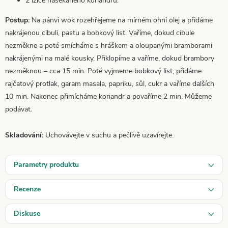
2 lžíce nasekaného koriandru.
Postup:
Na pánvi wok rozehřejeme na mírném ohni olej a přidáme
nakrájenou cibuli, pastu a bobkový list. Vaříme, dokud cibule
nezměkne a poté smícháme s hráškem a oloupanými bramborami
nakrájenými na malé kousky. Přiklopíme a vaříme, dokud brambory
nezměknou – cca 15 min. Poté vyjmeme bobkový list, přidáme
rajčatový protlak, garam masala, papriku, sůl, cukr a vaříme dalších
10 min. Nakonec přimícháme koriandr a povaříme 2 min. Můžeme
podávat.
Skladování:
Uchovávejte v suchu a pečlivě uzavírejte.
Parametry produktu
Recenze
Diskuse