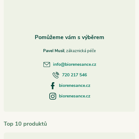
í
Pavel Musil
info
@
biorenesance.cz
720 217 546
biorenesance.cz
biorenesance.cz
Top 10 produktů