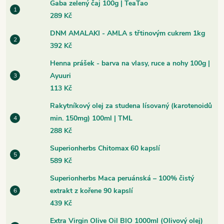
Gaba zelený čaj 100g | TeaTao
289 Kč
DNM AMALAKI - AMLA s třtinovým cukrem 1kg
392 Kč
Henna prášek - barva na vlasy, ruce a nohy 100g |
Ayuuri
113 Kč
Rakytníkový olej za studena lísovaný (karotenoidů
min. 150mg) 100ml | TML
288 Kč
Superionherbs Chitomax 60 kapslí
589 Kč
Superionherbs Maca peruánská – 100% čistý
extrakt z kořene 90 kapslí
439 Kč
Extra Virgin Olive Oil BIO 1000ml (Olivový olej)