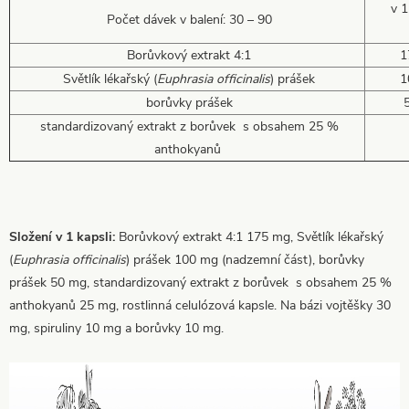
v 1 
Počet dávek v balení: 30 – 90
Borůvkový extrakt 4:1
17
Světlík lékařský (
Euphrasia officinalis
) prášek
10
borůvky prášek
5
standardizovaný extrakt z borůvek s obsahem 25 %
anthokyanů
Složení v 1 kapsli:
Borůvkový extrakt 4:1 175 mg, Světlík lékařský
(
Euphrasia officinalis
) prášek 100 mg (nadzemní část), borůvky
prášek 50 mg, standardizovaný extrakt z borůvek s obsahem 25 %
anthokyanů 25 mg, rostlinná celulózová kapsle. Na bázi vojtěšky 30
mg, spiruliny 10 mg a borůvky 10 mg.