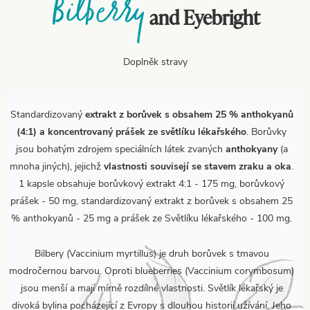
Bilberry
and Eyebright
Doplněk stravy
Standardizovaný
extrakt z borůvek s obsahem 25 % anthokyanů
(4:1) a koncentrovaný prášek ze světlíku lékařského
. Borůvky
jsou bohatým zdrojem speciálních látek zvaných
anthokyany
(a
mnoha jiných), jejichž
vlastnosti souvisejí se stavem zraku a oka
.
1 kapsle obsahuje borůvkový extrakt 4:1 - 175 mg, borůvkový
prášek - 50 mg, standardizovaný extrakt z borůvek s obsahem 25
% anthokyanů - 25 mg a prášek ze Světlíku lékařského - 100 mg.
Bilbery (Vaccinium myrtillus) je druh borůvek s tmavou
modročernou barvou. Oproti blueberries (Vaccinium corymbosum)
jsou menší a mají mírně rozdílné vlastnosti. Světlík lékařský je
divoká bylina pocházející z Evropy s dlouhou historií užívání. Jeho