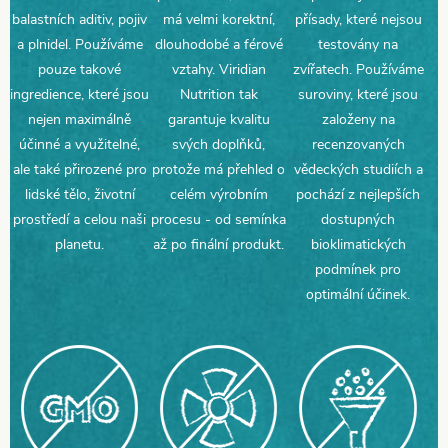
balastních aditiv, pojiv
má velmi korektní,
přísady, které nejsou
a plnidel. Používáme
dlouhodobé a férové
testovány na
pouze takové
vztahy. Viridian
zvířatech. Používáme
ingredience, které jsou
Nutrition tak
suroviny, které jsou
nejen maximálně
garantuje kvalitu
založeny na
účinné a využitelné,
svých doplňků,
recenzovaných
ale také přirozené pro
protože má přehled o
vědeckých studiích a
lidské tělo, životní
celém výrobním
pochází z nejlepších
prostředí a celou naši
procesu - od semínka
dostupných
planetu.
až po finální produkt.
bioklimatických
podmínek pro
optimální účinek
.