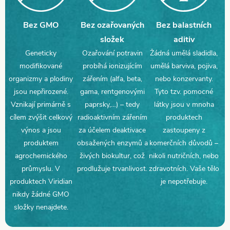
Bez GMO
Bez ozařovaných
Bez balastních
složek
aditiv
Geneticky
Ozařování potravin
Žádná umělá sladidla,
modifikované
probíhá ionizujícím
umělá barviva, pojiva,
organizmy a plodiny
zářením (alfa, beta,
nebo konzervanty.
jsou nepřirozené.
gama, rentgenovými
Tyto tzv. pomocné
Vznikají primárně s
paprsky,…) – tedy
látky jsou v mnoha
cílem zvýšit celkový
radioaktivním zářením
produktech
výnos a jsou
za účelem deaktivace
zastoupeny z
produktem
obsažených enzymů a
komerčních důvodů –
agrochemického
živých biokultur, což
nikoli nutričních, nebo
průmyslu. V
prodlužuje trvanlivost.
zdravotních. Vaše tělo
produktech Viridian
je nepotřebuje.
nikdy žádné GMO
složky nenajdete.