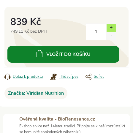
839 Kč
749,11 Kč bez DPH
Měrná
cena:
VLOŽIT DO KOŠÍKU
Dotaz k produktu
Hlídací pes
Sdílet
Značka:
Viridian Nutrition
Ověřená kvalita - BioRenesance.cz
E-shop s více než 14letou tradicí. Připojte se k naší rozrůstající
se komunitě spokojených zákazníků.