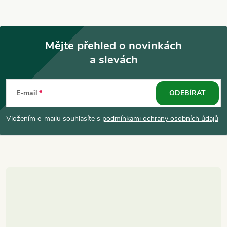
Mějte přehled o novinkách
a slevách
Z
á
E-mail
ODEBÍRAT
p
Vložením e-mailu souhlasíte s
podmínkami ochrany osobních údajů
a
t
í