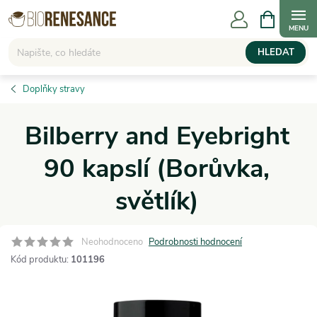
Přejít
NÁKUPNÍ
KOŠÍK
na
obsah
HLEDAT
Doplňky stravy
Bilberry and Eyebright
90 kapslí (Borůvka,
světlík)
Neohodnoceno
Podrobnosti hodnocení
Kód produktu:
101196