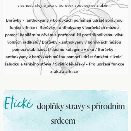
vlasnosti stejně jako u borůvek souvisejí se zrakem.
Borůvky - anthokyany v borůvkách pomáhají udržet správnou
funkci sítnice / Borůvky - anthokyany v borůvkách můžou
pomoci kapilárním cévám a pružnosti žil proti škodlivému vlivu
volných radikálů / Borůvky - anthokyany v borůvkách můžou
pomoci stabilizovat hladinu kolagenu v oku / Borůvky -
anthokyany v borůvkách můžou pomoci udržet funkční sliznici
žaludku a tenkého střeva / Světlík lékařský - Pro udržení funkce
zraku a sítnice
Etické
doplňky stravy s přírodním
srdcem