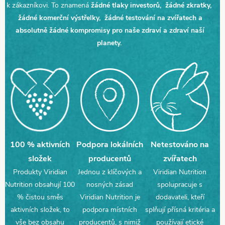
k zákazníkovi. To znamená
žádné tlaky investorů, žádné zkratky,
žádné komerční výstřelky, žádné testování na zvířatech a
absolutně žádné kompromisy pro naše zdraví a zdraví naší
planety.
100 % aktivních
Podpora lokálních
Netestováno na
složek
producentů
zvířatech
Produkty Viridian
Jednou z klíčových a
Viridian Nutrition
Nutrition obsahují 100
nosných zásad
spolupracuje s
% čistou směs
Viridian Nutrition je
dodavateli, kteří
aktivních složek, to
podpora místních
splňují přísná kritéria a
vše bez obsahu
producentů, s nimiž
používají etické