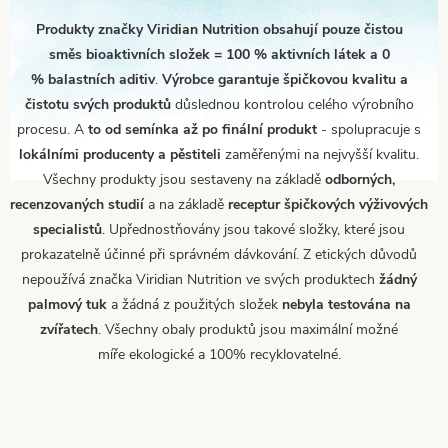
Produkty značky Viridian Nutrition obsahují pouze čistou
směs bioaktivních složek = 100 % aktivních látek a 0
% balastních aditiv
.
Výrobce garantuje špičkovou kvalitu a
čistotu svých produktů
důslednou kontrolou celého výrobního
procesu. A
to od semínka až po finální produkt
- spolupracuje s
lokálními producenty a pěstiteli
zaměřenými na nejvyšší kvalitu.
Všechny produkty jsou sestaveny na základě
odborných,
recenzovaných studií
a na základě
receptur špičkových výživových
specialistů
. Upřednostňovány jsou takové složky, které jsou
prokazatelně účinné při správném dávkování. Z etických důvodů
nepoužívá značka Viridian Nutrition ve svých produktech
žádný
palmový tuk
a žádná z použitých složek
nebyla testována na
zvířatech
. Všechny obaly produktů jsou maximální možné
míře ekologické a 100% recyklovatelné.