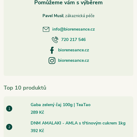
Pavel Musil
info
@
biorenesance.cz
720 217 546
biorenesance.cz
biorenesance.cz
Top 10 produktů
Gaba zelený čaj 100g | TeaTao
289 Kč
DNM AMALAKI - AMLA s třtinovým cukrem 1kg
392 Kč