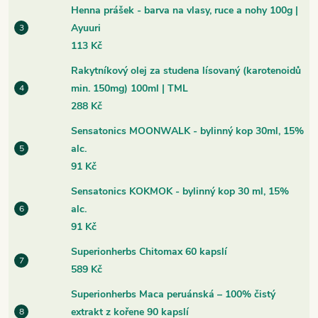
Henna prášek - barva na vlasy, ruce a nohy 100g |
Ayuuri
113 Kč
Rakytníkový olej za studena lísovaný (karotenoidů
min. 150mg) 100ml | TML
288 Kč
Sensatonics MOONWALK - bylinný kop 30ml, 15%
alc.
91 Kč
Sensatonics KOKMOK - bylinný kop 30 ml, 15%
alc.
91 Kč
Superionherbs Chitomax 60 kapslí
589 Kč
Superionherbs Maca peruánská – 100% čistý
extrakt z kořene 90 kapslí