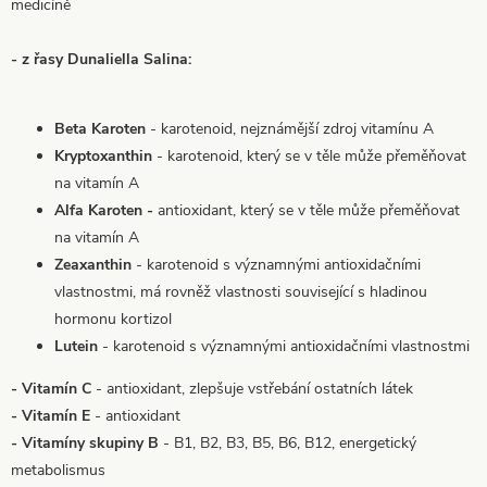
medicíně
- z řasy Dunaliella Salina:
Beta Karoten
- karotenoid, nejznámější zdroj vitamínu A
Kryptoxanthin
- karotenoid, který se v těle může přeměňovat
na vitamín A
Alfa Karoten -
antioxidant, který se v těle může přeměňovat
na vitamín A
Zeaxanthin
- karotenoid s významnými antioxidačními
vlastnostmi, má rovněž vlastnosti související s hladinou
hormonu kortizol
Lutein
- karotenoid s významnými antioxidačními vlastnostmi
- Vitamín C
- antioxidant, zlepšuje vstřebání ostatních látek
- Vitamín E
- antioxidant
- Vitamíny skupiny B
- B1, B2, B3, B5, B6, B12, energetický
metabolismus