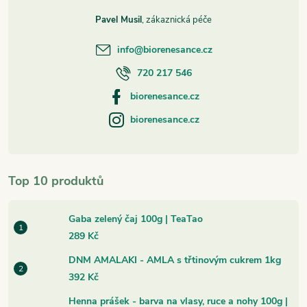
Pavel Musil
info
@
biorenesance.cz
720 217 546
biorenesance.cz
biorenesance.cz
Top 10 produktů
Gaba zelený čaj 100g | TeaTao
289 Kč
DNM AMALAKI - AMLA s třtinovým cukrem 1kg
392 Kč
Henna prášek - barva na vlasy, ruce a nohy 100g |