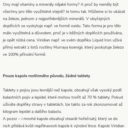
Ony mají vitamíny a minerály nějaké formy? A proč by neměly být
všechny pro tělo využitelné stejně? Je tomu tak. Můžeme si to ukázat
na železe, jednom z nejpotřebnějších minerálů. V obyčejných
doplňcích se vyskytuje např. ve formě oxidu. Tato forma je pro tělo
málo využitelná a důvodem, proč je v běžných doplňcích používána,
je opět nízká cena. Viridian např. ve svém doplňku Liquid Iron užívá
přímý extrakt z listů rostliny Murraya koenigii, který poskytuje železo
ve 100% přírodní formě.
Pouze kapsle rostlinného původu, žádné tablety
Tablety s pojivy jsou levnější než kapsle, obsahují však vysoký podíl
balastních pojiv a lepidel, které mohou tvořit až 70 % tablety. Pokud
užíváte doplňky stravy v tabletách, lze takto za rok zkonzumovat až
kilogram lepidel a dalšího balastu.
A pozor – i mnohé kapsle obsahují stearát hořečnatý, který se do
nich přidává kvůli nepřilnavosti kapsle k výrobní lince. Kapsle Viridian