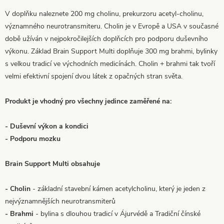
V doplňku naleznete 200 mg cholinu, prekurzoru acetyl-cholinu,
významného neurotransmiteru. Cholin je v Evropě a USA v současné
době užíván v nejpokročilejších doplňcích pro podporu duševního
výkonu. Základ Brain Support Multi doplňuje 300 mg brahmi, bylinky
s velkou tradicí ve východních medicínách. Cholin + brahmi tak tvoří
velmi efektivní spojení dvou látek z opačných stran světa.
Produkt je vhodný pro všechny jedince zaměřené na:
- Duševní výkon a kondici
- Podporu mozku
Brain Support Multi obsahuje
- Cholin
- základní stavební kámen acetylcholinu, který je jeden z
nejvýznamnějších neurotransmiterů
- Brahmi
- bylina s dlouhou tradicí v Ájurvédě a Tradiční čínské