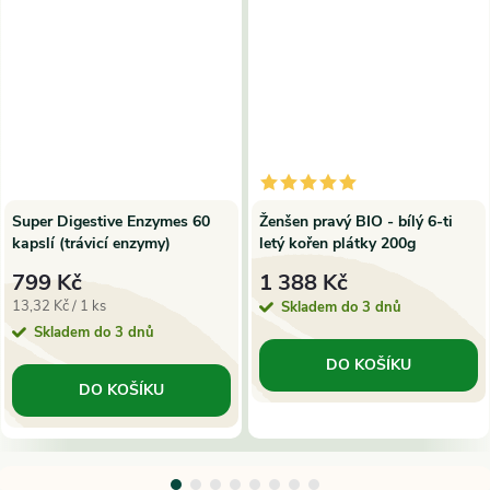
Super Digestive Enzymes 60
Ženšen pravý BIO - bílý 6-ti
kapslí (trávicí enzymy)
letý kořen plátky 200g
799 Kč
1 388 Kč
Měrná
13,32 Kč / 1 ks
Skladem do 3 dnů
cena:
Skladem do 3 dnů
DO KOŠÍKU
DO KOŠÍKU