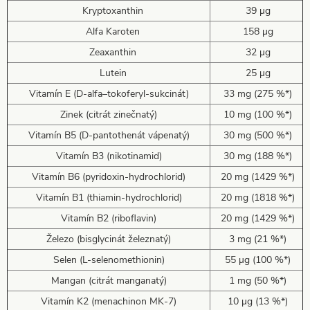
Kryptoxanthin
39 µg
Alfa Karoten
158 µg
Zeaxanthin
32 µg
Lutein
25 µg
Vitamín E (D-alfa–tokoferyl-sukcinát)
33 mg (275 %*)
Zinek (citrát zinečnatý)
10 mg (100 %*)
Vitamín B5 (D-pantothenát vápenatý)
30 mg (500 %*)
Vitamín B3 (nikotinamid)
30 mg (188 %*)
Vitamín B6 (pyridoxin-hydrochlorid)
20 mg (1429 %*)
Vitamín B1 (thiamin-hydrochlorid)
20 mg (1818 %*)
Vitamín B2 (riboflavin)
20 mg (1429 %*)
Železo (bisglycinát železnatý)
3 mg (21 %*)
Selen (L-selenomethionin)
55 µg (100 %*)
Mangan (citrát manganatý)
1 mg (50 %*)
Vitamín K2 (menachinon MK-7)
10 µg (13 %*)