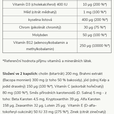
Vitamín D3 (cholekalciferol) 400 IU
10 µg (200 %*)
Měď (citrát měďnatý)
1 mg (100 %*)
kyselina listová
400 µg (200 %*)
Chrom (pikolinát chromitý)
30 µg (75 %*)
Molybden
50 µg (100 %*)
Vitamín B12 (adenosylkobalamin a
250 µg (10000 %*)
methylkobalamin)
*Referenční hodnota příjmu vitamínů a minerálních látek.
Složení ve 2 kapslích:
cholin (bitartrát) 200 mg, Brahmi extrakt
(Bacopa monnieri) 300 mg (z toho 50 % bakosidy), jód (zdroj Kelp a
jodid draselný) 150 µg (100 %*), Vitamín C (askorbát hořečnatý)
80 mg (100 %*), Směs přírodních karotenoidů (D. Salina) 5 mg - z
toho: Beta Karoten 4,5 mg, Kryptoxanthin 39 µg, Alfa Karoten
158 µg, Zeaxanthin 32 µg, Lutein 25 µg; Vitamín E (D-alfa–
tokoferyl-sukcinát) 50 IU 33 mg (275 %*), Zinek (citrát zinečnatý)