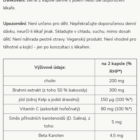
Dávkování:
berte 2 kapsle denně s jídlem nebo dle doporučení
lékaře.
Upozornění:
Není určeno pro děti. Nepřekračujte doporučenou denní
dávku, neurčí-li lékař jinak. Skladujte v chladu, suchu, mimo dosah
dětí. Není náhrada pestré stravy. Veganský produkt. Není vhodné pro
těhotné a kojící - jen po konzultaci s lékařem.
na 2 kapsle (%
Výživové údaje:
RHP*)
cholin
200 mg
Brahmi extrakt (z toho 50 % bakosidy)
300 mg
jód (zdroj Kelp a jodid draselný)
150 µg (100 %*)
Vitamín C (askorbát hořečnatý)
80 mg (100 %*)
Směs přírodních karotenoidů (D. Salina), z
5 mg
toho:
Beta Karoten
4,5 mg