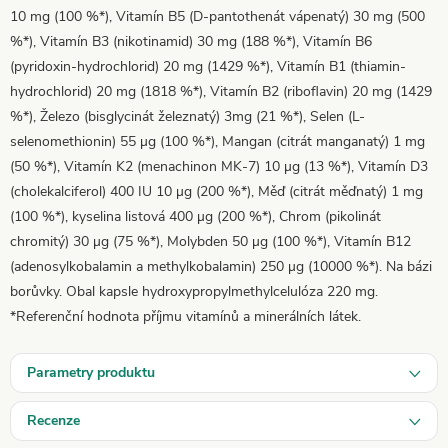
10 mg (100 %*), Vitamín B5 (D-pantothenát vápenatý) 30 mg (500
%*), Vitamín B3 (nikotinamid) 30 mg (188 %*), Vitamín B6
(pyridoxin-hydrochlorid) 20 mg (1429 %*), Vitamín B1 (thiamin-
hydrochlorid) 20 mg (1818 %*), Vitamín B2 (riboflavin) 20 mg (1429
%*), Železo (bisglycinát železnatý) 3mg (21 %*), Selen (L-
selenomethionin) 55 µg (100 %*), Mangan (citrát manganatý) 1 mg
(50 %*), Vitamín K2 (menachinon MK-7) 10 µg (13 %*), Vitamín D3
(cholekalciferol) 400 IU 10 µg (200 %*), Měď (citrát měďnatý) 1 mg
(100 %*), kyselina listová 400 µg (200 %*), Chrom (pikolinát
chromitý) 30 µg (75 %*), Molybden 50 µg (100 %*), Vitamín B12
(adenosylkobalamin a methylkobalamin) 250 µg (10000 %*). Na bázi
borůvky. Obal kapsle hydroxypropylmethylcelulóza 220 mg.
*Referenční hodnota příjmu vitamínů a minerálních látek.
Parametry produktu
Recenze