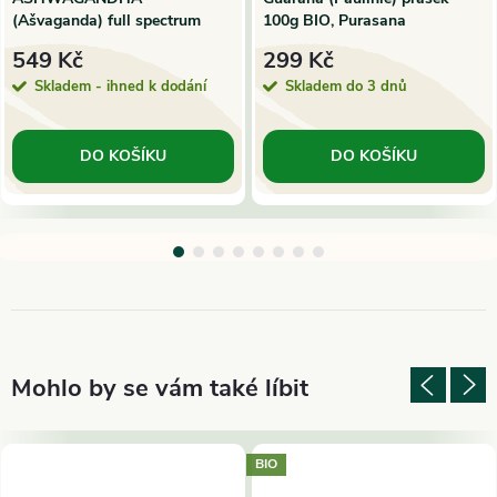
(Ašvaganda) full spectrum
100g BIO, Purasana
extrakt 60 Vkaps Organic |
549 Kč
299 Kč
Viridian
Skladem - ihned k dodání
Skladem do 3 dnů
DO KOŠÍKU
DO KOŠÍKU
BIO