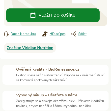
Měrná
cena:
VLOŽIT DO KOŠÍKU
Dotaz k produktu
Hlídací pes
Sdílet
Značka:
Viridian Nutrition
Ověřená kvalita - BioRenesance.cz
E-shop s více než 14letou tradicí. Připojte se k naší rozrůstající
se komunitě spokojených zákazníků.
Výhodný nákup - Ušetřete s námi
Zaregistrujte se a získejte okamžitou slevu. Přihlaste k odběru
novinek, abyste nepřišli o žádnou výhodnou nabídku.