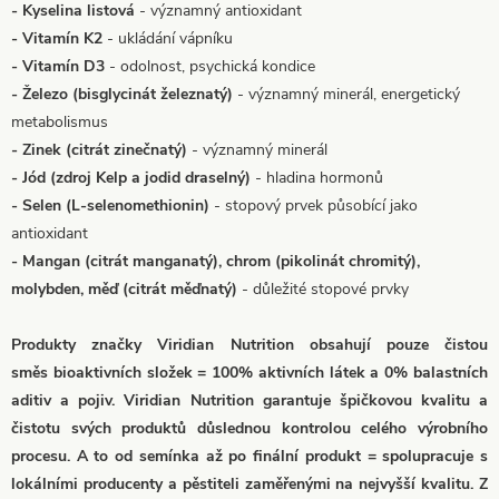
- Kyselina listová
- významný antioxidant
- Vitamín K2
- ukládání vápníku
- Vitamín D3
- odolnost, psychická kondice
- Železo (bisglycinát železnatý)
- významný minerál, energetický
metabolismus
- Zinek (citrát zinečnatý)
- významný minerál
- Jód (zdroj Kelp a jodid draselný)
- hladina hormonů
- Selen (L-selenomethionin)
- stopový prvek působící jako
antioxidant
- Mangan (citrát manganatý), chrom (pikolinát chromitý),
molybden, měď (citrát měďnatý)
- důležité stopové prvky
Produkty značky Viridian Nutrition obsahují pouze čistou
směs bioaktivních složek = 100% aktivních látek a 0% balastních
aditiv a pojiv. Viridian Nutrition garantuje špičkovou kvalitu a
čistotu svých produktů důslednou kontrolou celého výrobního
procesu. A to od semínka až po finální produkt = spolupracuje s
lokálními producenty a pěstiteli zaměřenými na nejvyšší kvalitu. Z