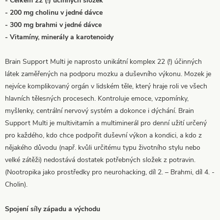
- Celkem 22 (!) účinných složek
- 200 mg cholinu v jedné dávce
- 300 mg brahmi v jedné dávce
- Vitamíny, minerály a karotenoidy
Brain Support Multi je naprosto unikátní komplex 22 (!) účinných
látek zaměřených na podporu mozku a duševního výkonu. Mozek je
nejvíce komplikovaný orgán v lidském těle, který hraje roli ve všech
hlavních tělesných procesech. Kontroluje emoce, vzpomínky,
myšlenky, centrální nervový systém a dokonce i dýchání. Brain
Support Multi je multivitamín a multiminerál pro denní užití určený
pro každého, kdo chce podpořit duševní výkon a kondici, a kdo z
nějakého důvodu (např. kvůli určitému typu životního stylu nebo
velké zátěži) nedostává dostatek potřebných složek z potravin.
(Nootropika jako prostředky pro neurohacking, díl 2. – Brahmi, díl 4. -
Cholin).
Spojení síly západu a východu