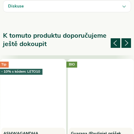
Diskuse
K tomuto produktu doporučujeme
ještě dokoupit
Tip
BIO
- 10% s kódem: LETO10
ASHWAGANDHA
Guarana (Paulinie) prášek