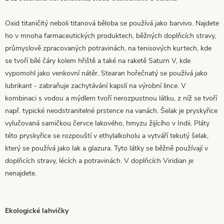
Oxid titaničitý neboli titanová běloba se používá jako barvivo. Najdete
ho v mnoha farmaceutických produktech, běžných doplňcích stravy,
průmyslově zpracovaných potravinách, na tenisových kurtech, kde
se tvoří bílé čáry kolem hřiště a také na raketě Saturn V, kde
vypomohl jako venkovní nátěr. Stearan hořečnatý se používá jako
lubrikant - zabraňuje zachytávání kapslí na výrobní lince. V
kombinaci s vodou a mýdlem tvoří nerozpustnou látku, z níž se tvoří
např. typické neodstranitelné prstence na vanách. Šelak je pryskyřice
vylučovaná samičkou červce lakového, hmyzu žijícího v Indii. Pláty
této pryskyřice se rozpouští v ethylalkoholu a vytváří tekutý šelak,
který se používá jako lak a glazura. Tyto látky se běžně používají v
doplňcích stravy, lécích a potravinách. V doplňcích Viridian je
nenajdete.
Ekologické lahvičky