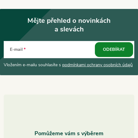
Mějte přehled o novinkách
a slevách
Z
á
E-mail
ODEBÍRAT
p
Vložením e-mailu souhlasíte s
podmínkami ochrany osobních údajů
a
t
í