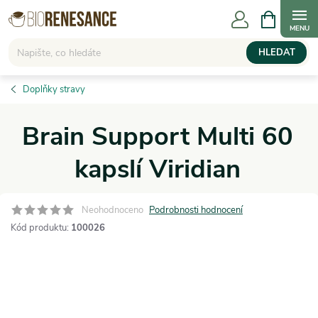
Přejít
NÁKUPNÍ
KOŠÍK
na
obsah
HLEDAT
Doplňky stravy
Brain Support Multi 60
kapslí Viridian
Neohodnoceno
Podrobnosti hodnocení
Kód produktu:
100026