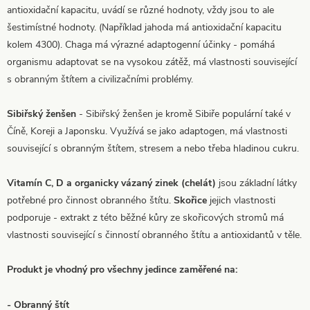
antioxidační kapacitu, uvádí se různé hodnoty, vždy jsou to ale
šestimístné hodnoty. (Například jahoda má antioxidační kapacitu
kolem 4300). Chaga má výrazné adaptogenní účinky - pomáhá
organismu adaptovat se na vysokou zátěž, má vlastnosti související
s obranným štítem a civilizačními problémy.
Sibiřský ženšen
- Sibiřský ženšen je kromě Sibiře populární také v
Číně, Koreji a Japonsku. Využívá se jako adaptogen, má vlastnosti
související s obranným štítem, stresem a nebo třeba hladinou cukru.
Vitamín C, D a organicky vázaný zinek
(chelát)
jsou základní látky
potřebné pro činnost obranného štítu.
Skořice
jejich vlastnosti
podporuje - extrakt z této běžné kůry ze skořicových stromů má
vlastnosti související s činností obranného štítu a antioxidantů v těle.
Produkt je vhodný pro všechny jedince zaměřené na:
- Obranný štít