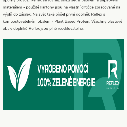
úporný provoz. Reflex se rovněž snaží šetřit papírem a papírovým
materiálem - použité kartony jsou na vlastní drtičce zpracované na
výplň do zásilek. Na svět také přišel první doplněk Reflex s
kompostovatelným obalem - Plant Based Protein. Všechny plastové
obaly doplňků Reflex jsou plně recyklovatelné.