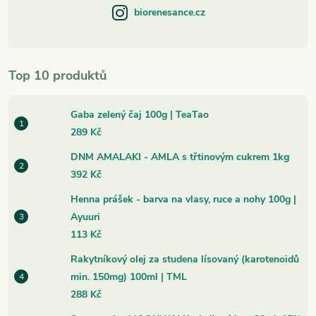
biorenesance.cz
Top 10 produktů
Gaba zelený čaj 100g | TeaTao
289 Kč
DNM AMALAKI - AMLA s třtinovým cukrem 1kg
392 Kč
Henna prášek - barva na vlasy, ruce a nohy 100g |
Ayuuri
113 Kč
Rakytníkový olej za studena lísovaný (karotenoidů
min. 150mg) 100ml | TML
288 Kč