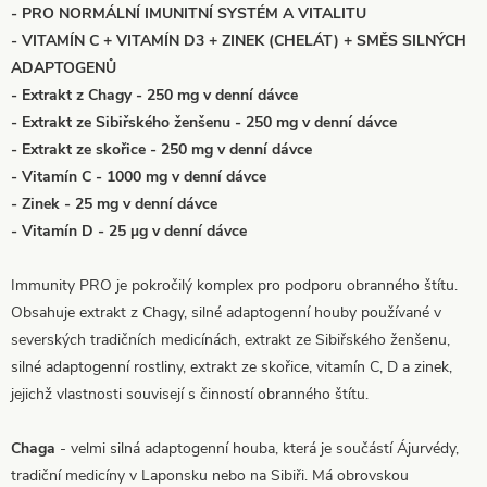
- PRO NORMÁLNÍ IMUNITNÍ SYSTÉM A VITALITU
- VITAMÍN C + VITAMÍN D3 + ZINEK (CHELÁT) + SMĚS SILNÝCH
ADAPTOGENŮ
- Extrakt z Chagy - 250 mg v denní dávce
- Extrakt ze Sibiřského ženšenu - 250 mg v denní dávce
- Extrakt ze skořice - 250 mg v denní dávce
- Vitamín C - 1000 mg v denní dávce
- Zinek - 25 mg v denní dávce
- Vitamín D - 25 µg v denní dávce
Immunity PRO je pokročilý komplex pro podporu obranného štítu.
Obsahuje extrakt z Chagy, silné adaptogenní houby používané v
severských tradičních medicínách, extrakt ze Sibiřského ženšenu,
silné adaptogenní rostliny, extrakt ze skořice, vitamín C, D a zinek,
jejichž vlastnosti souvisejí s činností obranného štítu.
Chaga
- velmi silná adaptogenní houba, která je součástí Ájurvédy,
tradiční medicíny v Laponsku nebo na Sibiři. Má obrovskou