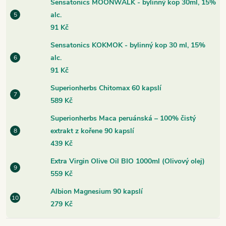
Sensatonics MOONWALK - bylinný kop 30ml, 15%
alc.
91 Kč
Sensatonics KOKMOK - bylinný kop 30 ml, 15%
alc.
91 Kč
Superionherbs Chitomax 60 kapslí
589 Kč
Superionherbs Maca peruánská – 100% čistý
extrakt z kořene 90 kapslí
439 Kč
Extra Virgin Olive Oil BIO 1000ml (Olivový olej)
559 Kč
Albion Magnesium 90 kapslí
279 Kč