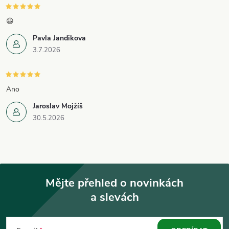
😃
Pavla Jandikova
3.7.2026
Ano
Jaroslav Mojžíš
30.5.2026
Mějte přehled o novinkách
a slevách
Z