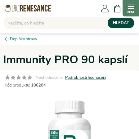
Přejít
NÁKUPNÍ
KOŠÍK
na
obsah
HLEDAT
Doplňky stravy
Immunity PRO 90 kapslí
Neohodnoceno
Podrobnosti hodnocení
Kód produktu:
106204