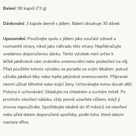
Balení:
90 kapslí (73 g)
Dávkování:
3 kapsle denně s jídlem. Balení obsahuje 30 dávek.
Upozornění:
Používejte spolu s jídlem jako součást zdravé a
rozmanité stravy, nikoli jako náhradu této stravy. Nepřekračujte
uvedenou doporučenou dávku. Tento výrobek není určen k
léčbě jakéhokoli vám známého onemocnění nebo podezření na něj.
Před použitím tohoto výrobku se poradte se svým lékařem, pokud
užíváte jakékoli léky nebo trpíte jakýmkoli onemocnením. Přípravek
nesmí užívat těhotné nebo kojící ženy. Uchovávejte mimo dosah dětí.
Pokyny k uchovávání: Skladujte na chladném a suchém místě. Po
prvotním otevření nádobu vždy pevně uzavřete víčkem, když jí
zrovna nepoužíváte. Spotřebujte ideálně do tří měsíců od otevření
nebo před datem doporučené spotřeby, podle toho, které datum
nastane dříve.