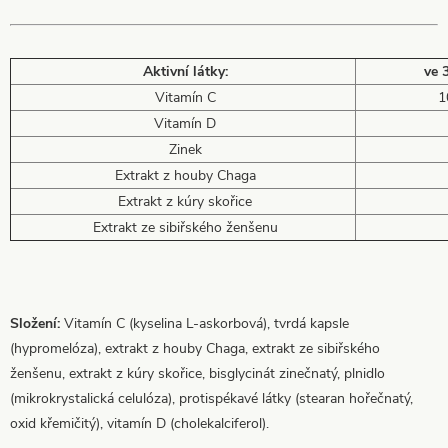
Aktivní látky:
ve 
Vitamín C
1
Vitamín D
Zinek
Extrakt z houby Chaga
Extrakt z kúry skořice
Extrakt ze sibiřského ženšenu
Složení:
Vitamín C (kyselina L-askorbová), tvrdá kapsle
(hypromelóza), extrakt z houby Chaga, extrakt ze sibiřského
ženšenu, extrakt z kúry skořice, bisglycinát zinečnatý, plnidlo
(mikrokrystalická celulóza), protispékavé látky (stearan hořečnatý,
oxid křemičitý), vitamín D (cholekalciferol).