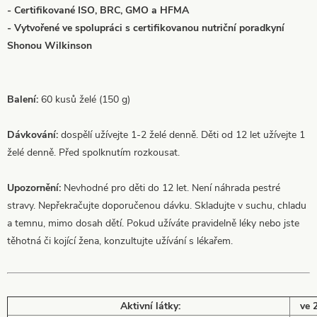
- Certifikované ISO, BRC, GMO a HFMA
- Vytvořené ve spolupráci s certifikovanou nutriční poradkyní
Shonou Wilkinson
Balení:
60 kusů želé (150 g)
Dávkování:
dospělí užívejte 1-2 želé denně. Děti od 12 let užívejte 1
želé denně. Před spolknutím rozkousat.
Upozornění:
Nevhodné pro děti do 12 let. Není náhrada pestré
stravy. Nepřekračujte doporučenou dávku. Skladujte v suchu, chladu
a temnu, mimo dosah dětí. Pokud užíváte pravidelně léky nebo jste
těhotná či kojící žena, konzultujte užívání s lékařem.
Aktivní látky:
ve 