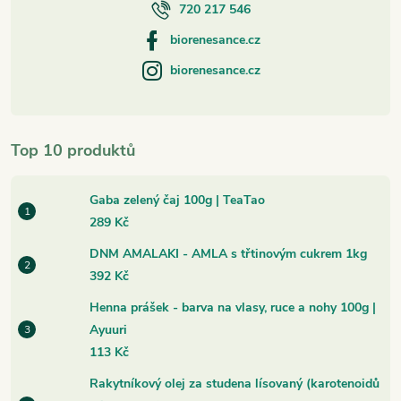
720 217 546
biorenesance.cz
biorenesance.cz
Top 10 produktů
Gaba zelený čaj 100g | TeaTao
289 Kč
DNM AMALAKI - AMLA s třtinovým cukrem 1kg
392 Kč
Henna prášek - barva na vlasy, ruce a nohy 100g |
Ayuuri
113 Kč
Rakytníkový olej za studena lísovaný (karotenoidů