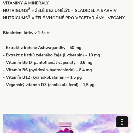
VITAMÍNY A MINERÁLY
®
NUTRIGUMS
= ŽELÉ BEZ UMĚLÝCH SLADIDEL A BARVIV
®
NUTRIGUMS
= ŽELÉ VHODNÉ PRO VEGETARIÁNY I VEGANY
Bioaktivní látky v 1 želé:
- Extrakt z kořene Ashwagandhy - 50 mg
- Extrakt z lístků zeleného čaje (L-theanin) - 10 mg
- Vitamín B5 D-pantothenát vápenatý - 3,6 mg
- Vitamín B6 (pyridoxin-hydrochlorid) - 8,4 mg
- Vitamín B12 (kyanokobalamin) - 1,5 µg
- Veganský vitamín D3 (cholekalciferol) - 1,5 µg