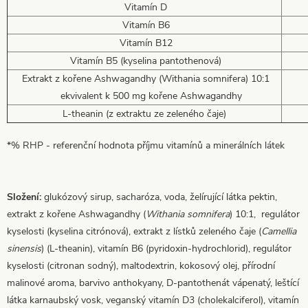
Vitamín D
Vitamín B6
Vitamín B12
Vitamín B5 (kyselina pantothenová)
Extrakt z kořene Ashwagandhy (Withania somnifera) 10:1
ekvivalent k 500 mg kořene Ashwagandhy
L-theanin (z extraktu ze zeleného čaje)
*% RHP - referenční hodnota příjmu vitamínů a minerálních látek
Složení:
glukózový sirup, sacharóza, voda, želírující látka pektin,
extrakt z kořene Ashwagandhy (
Withania somnifera
) 10:1, regulátor
kyselosti (kyselina citrónová), extrakt z lístků zeleného čaje (
Camellia
sinensis
) (L-theanin), vitamín B6 (pyridoxin-hydrochlorid), regulátor
kyselosti (citronan sodný), maltodextrin, kokosový olej, přírodní
malinové aroma, barvivo anthokyany, D-pantothenát vápenatý, leštící
látka karnaubský vosk, veganský vitamín D3 (cholekalciferol), vitamín