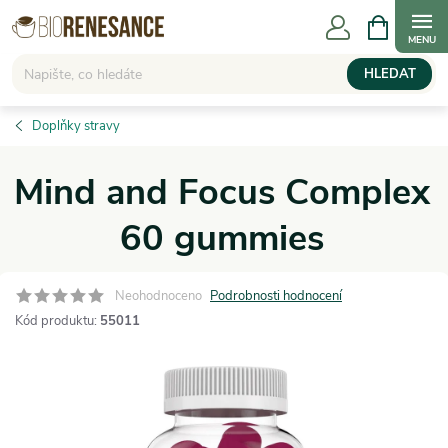
Přejít
NÁKUPNÍ
KOŠÍK
na
obsah
HLEDAT
Doplňky stravy
Mind and Focus Complex
60 gummies
Neohodnoceno
Podrobnosti hodnocení
Kód produktu:
55011