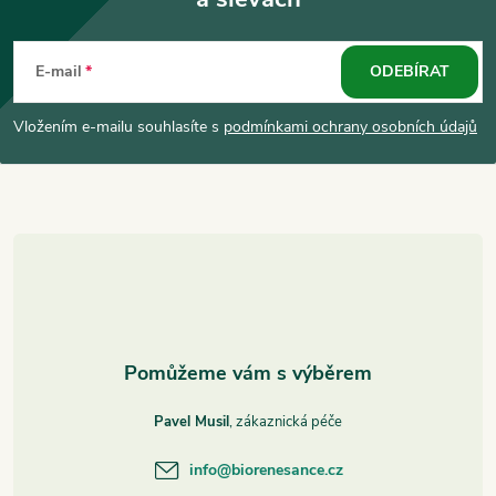
Z
á
E-mail
ODEBÍRAT
p
Vložením e-mailu souhlasíte s
podmínkami ochrany osobních údajů
a
t
í
Pavel Musil
info
@
biorenesance.cz