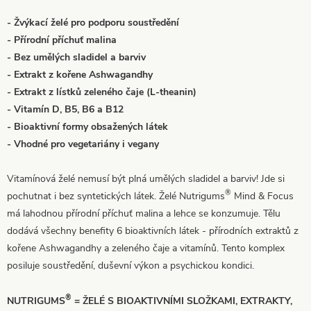
- Žvýkací želé pro podporu soustředění
- Přírodní příchuť malina
- Bez umělých sladidel a barviv
- Extrakt z kořene Ashwagandhy
- Extrakt z lístků zeleného čaje (L-theanin)
- Vitamín D, B5, B6 a B12
- Bioaktivní formy obsažených látek
- Vhodné pro vegetariány i vegany
Vitamínová želé nemusí být plná umělých sladidel a barviv! Jde si
®
pochutnat i bez syntetických látek. Želé Nutrigums
Mind & Focus
má lahodnou přírodní příchuť malina a lehce se konzumuje. Tělu
dodává všechny benefity 6 bioaktivních látek - přírodních extraktů z
kořene Ashwagandhy a zeleného čaje a vitamínů. Tento komplex
posiluje soustředění, duševní výkon a psychickou kondici.
®
NUTRIGUMS
= ŽELÉ S BIOAKTIVNÍMI SLOŽKAMI, EXTRAKTY,