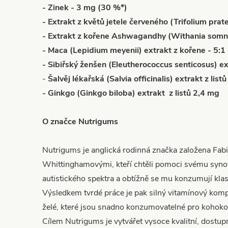
- Zinek - 3 mg (30 %*)
- Extrakt z květů jetele červeného (Trifolium prat
- Extrakt z kořene Ashwagandhy (Withania somni
- Maca (Lepidium meyenii) extrakt z kořene - 5:1
- Sibiřský ženšen (Eleutherococcus senticosus) e
-
Šalvěj lékařská (Salvia officinalis) extrakt z listů
- Ginkgo (Ginkgo biloba) extrakt z listů 2,4 mg
O značce Nutrigums
Nutrigums je anglická rodinná značka založena Fab
Whittinghamovými, kteří chtěli pomoci svému synov
autistického spektra a obtížně se mu konzumují klas
Výsledkem tvrdé práce je pak silný vitamínový kom
želé, které jsou snadno konzumovatelné pro kohokol
Cílem Nutrigums je vytvářet vysoce kvalitní, dostupn