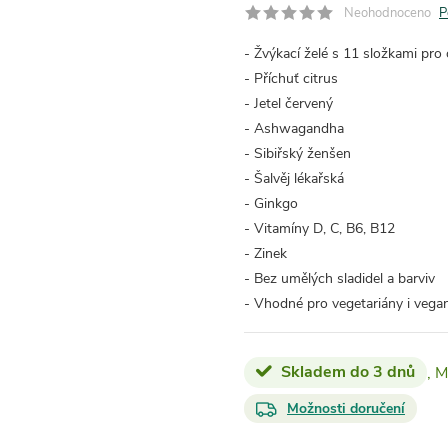
Neohodnoceno
P
- Žvýkací želé s 11 složkami p
- Příchuť citrus
- Jetel červený
- Ashwagandha
- Sibiřský ženšen
- Šalvěj lékařská
- Ginkgo
- Vitamíny D, C, B6, B12
- Zinek
- Bez umělých sladidel a barviv
- Vhodné pro vegetariány i veg
Skladem do 3 dnů
Možnosti doručení