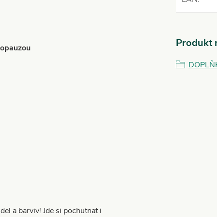
Produkt n
enopauzou
DOPLŇ
el a barviv! Jde si pochutnat i