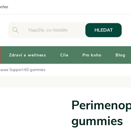
chodní podmínky
Osobní odběr
Výhody pro Zákazníky
Vaše 
HLEDAT
Zdraví a wellness
Cíle
Pro koho
Blog
ause Support 60 gummies
Perimenop
gummies