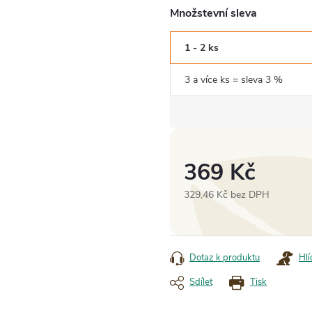
Množstevní sleva
1 - 2 ks
3 a více ks = sleva 3 %
369 Kč
329,46 Kč bez DPH
Měrná
cena:
Dotaz k produktu
Hlí
Sdílet
Tisk