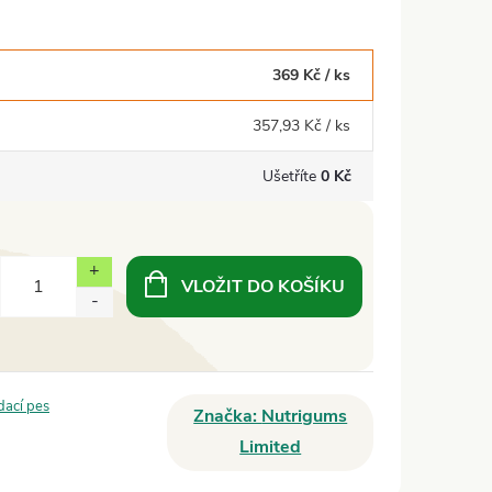
369 Kč
/ ks
357,93 Kč
/ ks
Ušetříte
0 Kč
VLOŽIT DO KOŠÍKU
dací pes
Značka:
Nutrigums
Limited