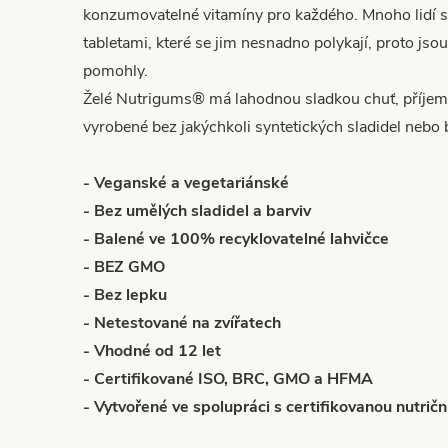
konzumovatelné vitamíny pro každého. Mnoho lidí s
tabletami, které se jim nesnadno polykají, proto jso
pomohly.
Želé Nutrigums® má lahodnou sladkou chuť, příjemn
vyrobené bez jakýchkoli syntetických sladidel nebo 
- Veganské a vegetariánské
- Bez umělých sladidel a barviv
- Balené ve 100% recyklovatelné lahvičce
- BEZ GMO
- Bez lepku
- Netestované na zvířatech
- Vhodné od 12 let
- Certifikované ISO, BRC, GMO a HFMA
- Vytvořené ve spolupráci s certifikovanou nutri