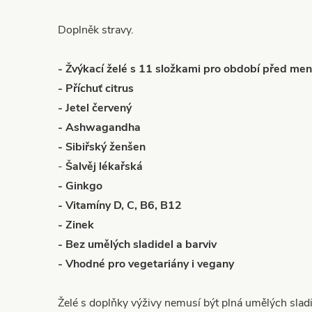
Doplněk stravy.
- Žvýkací želé s 11 složkami pro období před m
- Příchuť citrus
- Jetel červený
- Ashwagandha
- Sibiřský ženšen
-
Šalvěj lékařská
- Ginkgo
- Vitamíny D, C, B6, B12
- Zinek
- Bez umělých sladidel a barviv
- Vhodné pro vegetariány i vegany
Želé s doplňky výživy nemusí být plná umělých sladid