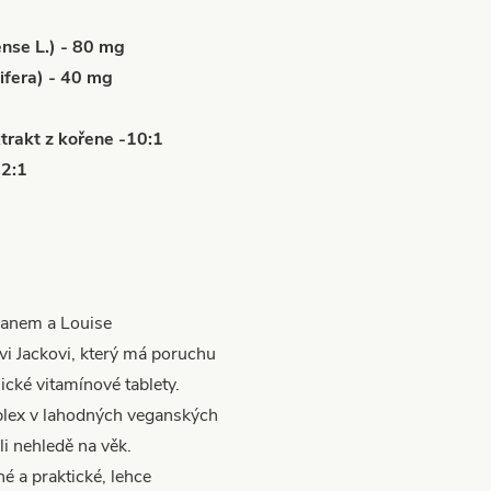
ense L.) - 80 mg
fera) - 40 mg
xtrakt z kořene -10:1
 2:1
ianem a Louise
i Jackovi, který má poruchu
ické vitamínové tablety.
plex v lahodných veganských
i nehledě na věk.
é a praktické, lehce