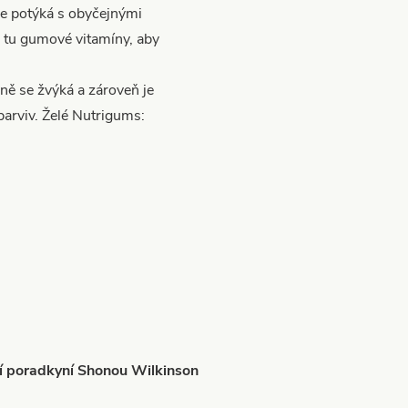
e potýká s obyčejnými
u tu gumové vitamíny, aby
ě se žvýká a zároveň je
barviv. Želé Nutrigums:
ční poradkyní Shonou Wilkinson