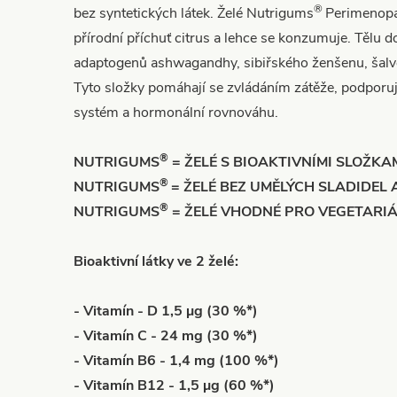
®
bez syntetických látek. Želé Nutrigums
Perimenop
přírodní příchuť citrus a lehce se konzumuje. Tělu 
adaptogenů ashwagandhy, sibiřského ženšenu, šalvěj
Tyto složky pomáhají se zvládáním zátěže, podporuj
systém a hormonální rovnováhu.
®
NUTRIGUMS
= ŽELÉ S BIOAKTIVNÍMI SLOŽKA
®
NUTRIGUMS
= ŽELÉ BEZ UMĚLÝCH SLADIDEL 
®
NUTRIGUMS
= ŽELÉ VHODNÉ PRO VEGETARIÁ
Bioaktivní látky ve 2 želé:
- Vitamín - D 1,5 µg (30 %*)
- Vitamín C - 24 mg (30 %*)
- Vitamín B6 - 1,4 mg (100 %*)
- Vitamín B12 - 1,5 µg (60 %*)