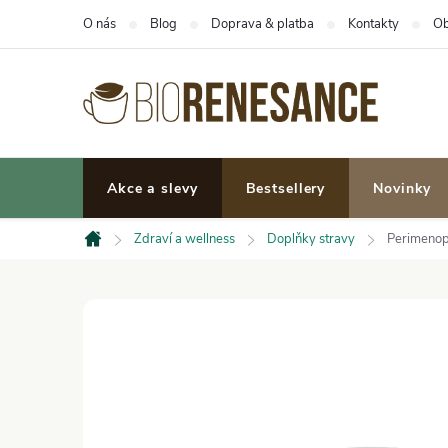
Přejít
O nás
Blog
Doprava & platba
Kontakty
Ob
na
obsah
Akce a slevy
Bestsellery
Novinky
Zdraví a wellness
Doplňky stravy
Perimenop
Domů