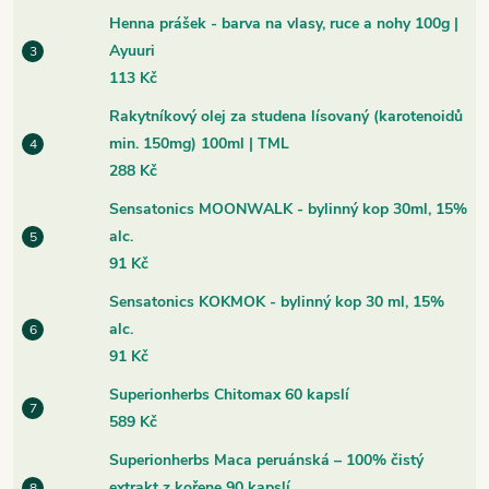
Henna prášek - barva na vlasy, ruce a nohy 100g |
Ayuuri
113 Kč
Rakytníkový olej za studena lísovaný (karotenoidů
min. 150mg) 100ml | TML
288 Kč
Sensatonics MOONWALK - bylinný kop 30ml, 15%
alc.
91 Kč
Sensatonics KOKMOK - bylinný kop 30 ml, 15%
alc.
91 Kč
Superionherbs Chitomax 60 kapslí
589 Kč
Superionherbs Maca peruánská – 100% čistý
extrakt z kořene 90 kapslí