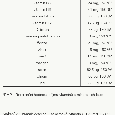
vitamín B3
24 mg, 150 %*
vitamín B6
2,1 mg, 150 %*
kyselina listová
300 µg, 150 %*
vitamín B12
3,75 µg, 150 %*
D-biotin
75 µg, 150 %*
kyselina pantothenová
9 mg, 150 %*
železo
21 mg, 150 %*
zinek
15 mg, 150 %*
měď
1,5 mg, 150 %*
mangan
3 mg, 150 %*
selen
82,5 µg, 150 %*
chrom
60 µg, 150 %*
jód
225 µg, 150 %*
*RHP – Referenční hodnota příjmu vitamínů a minerálních látek.
Složení v 1 kapsli:
kyselina L-askorbová (vitamín C 120 mg, 150%*),