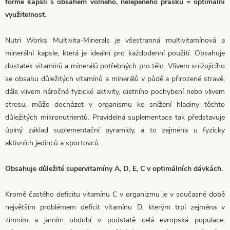
formě kapslí s obsahem volného, nelepeného prášku = optimální
využitelnost.
Nutri Works Multivita-Minerals je všestranná multivitamínová a
minerální kapsle, která je ideální pro každodenní použití. Obsahuje
dostatek vitamínů a minerálů potřebných pro tělo. Vlivem snižujícího
se obsahu důležitých vitamínů a minerálů v půdě a přirozené stravě,
dále vlivem náročné fyzické aktivity, dietního pochybení nebo vlivem
stresu, může docházet v organismu ke snížení hladiny těchto
důležitých mikronutrientů. Pravidelná suplementace tak představuje
úplný základ suplementační pyramidy, a to zejména u fyzicky
aktivních jedinců a sportovců.
Obsahuje důležité supervitamíny A, D, E, C v optimálních dávkách.
Kromě častého deficitu vitamínu C v organizmu je v současné době
největším problémem deficit vitamínu D, kterým trpí zejména v
zimním a jarním období v podstatě celá evropská populace.