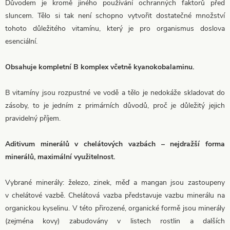
Důvodem je kromě jiného používání ochranných faktorů před
sluncem. Tělo si tak není schopno vytvořit dostatečné množství
tohoto důležitého vitamínu, který je pro organismus doslova
esenciální.
Obsahuje kompletní B komplex včetně kyanokobalaminu.
B vitamíny jsou rozpustné ve vodě a tělo je nedokáže skladovat do
zásoby, to je jedním z primárních důvodů, proč je důležitý jejich
pravidelný příjem.
Aditivum minerálů v chelátových vazbách – nejdražší forma
minerálů, maximální využitelnost.
Vybrané minerály: železo, zinek, měď a mangan jsou zastoupeny
v chelátové vazbě. Chelátová vazba představuje vazbu minerálu na
organickou kyselinu. V této přirozené, organické formě jsou minerály
(zejména kovy) zabudovány v listech rostlin a dalších