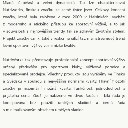
Mladá, úspěšná a velmi dynamická. Tak lze charakterizovat
Nutriworks, finskou značku ze země tisíce jezer. Celkový koncept
značky, která byla založena v roce 2009 v Helsinkách, vychází
z moderního a etického přístupu ke sportovní výživě, a to jak
v souvislosti s nejnovějšími trendy, tak se zdravým životním stylem.
Projekt značky vznikl také v reakci na sílící tzv. mainstreamový trend
levné sportovní výživy velmi nízké kvality.
NutriWorks tak představuje profesionální koncept sportovní výživy
určený především pro sportovní kluby, výživové poradce a
specializované prodejce. Všechny produkty jsou vyráběny ve Finsku
a Švédsku v souladu s nejvyššími normami kvality. Hlavní filozofií
značky je maximální možná kvalita, funkčnost, jednoduchost a
přijatelná cena. Zboží je nabízeno ve dvou řadách - bílá řada je
koncipována bez použití umělých sladidel a černá řada
s minimalizovaným obsahem umělých sladidel.