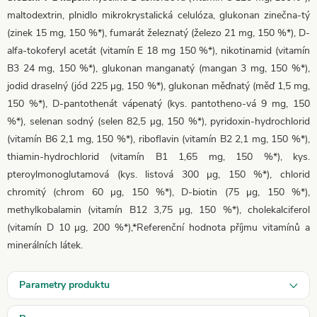
maltodextrin, plnidlo mikrokrystalická celulóza, glukonan zinečna-tý
(zinek 15 mg, 150 %*), fumarát železnatý (železo 21 mg, 150 %*), D-
alfa-tokoferyl acetát (vitamín E 18 mg 150 %*), nikotinamid (vitamín
B3 24 mg, 150 %*), glukonan manganatý (mangan 3 mg, 150 %*),
jodid draselný (jód 225 µg, 150 %*), glukonan měďnatý (měď 1,5 mg,
150 %*), D-pantothenát vápenatý (kys. pantotheno-vá 9 mg, 150
%*), selenan sodný (selen 82,5 µg, 150 %*), pyridoxin-hydrochlorid
(vitamín B6 2,1 mg, 150 %*), riboflavin (vitamín B2 2,1 mg, 150 %*),
thiamin-hydrochlorid (vitamín B1 1,65 mg, 150 %*), kys.
pteroylmonoglutamová (kys. listová 300 µg, 150 %*), chlorid
chromitý (chrom 60 µg, 150 %*), D-biotin (75 µg, 150 %*),
methylkobalamin (vitamín B12 3,75 µg, 150 %*), cholekalciferol
(vitamín D 10 µg, 200 %*),*Referenční hodnota příjmu vitamínů a
minerálních látek.
Parametry produktu