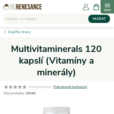
Přejít
NÁKUPNÍ
KOŠÍK
na
obsah
HLEDAT
Doplňky stravy
Multivitaminerals 120
kapslí (Vitamíny a
minerály)
Neohodnoceno
Podrobnosti hodnocení
Kód produktu:
16046