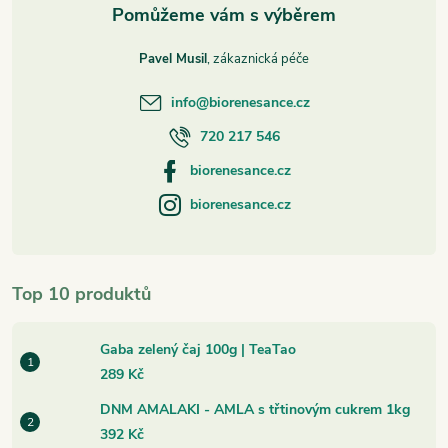
Pavel Musil
info
@
biorenesance.cz
720 217 546
biorenesance.cz
biorenesance.cz
Top 10 produktů
Gaba zelený čaj 100g | TeaTao
289 Kč
DNM AMALAKI - AMLA s třtinovým cukrem 1kg
392 Kč