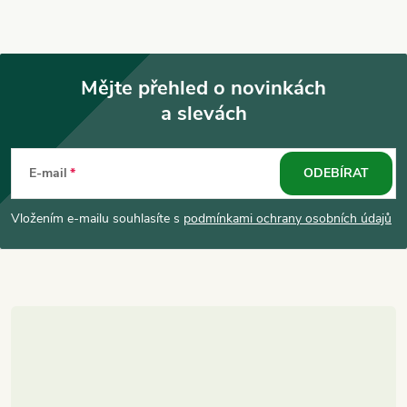
Mějte přehled o novinkách
a slevách
Z
á
E-mail
ODEBÍRAT
p
Vložením e-mailu souhlasíte s
podmínkami ochrany osobních údajů
a
t
í