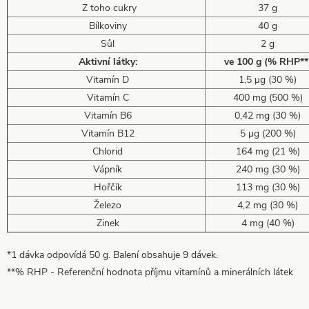
Z toho cukry
37 g
Bílkoviny
40 g
Sůl
2 g
Aktivní látky:
ve 100 g (% RHP**
Vitamín D
1,5 μg (30 %)
Vitamín C
400 mg (500 %)
Vitamín B6
0,42 mg (30 %)
Vitamín B12
5 μg (200 %)
Chlorid
164 mg (21 %)
Vápník
240 mg (30 %)
Hořčík
113 mg (30 %)
Železo
4,2 mg (30 %)
Zinek
4 mg (40 %)
*1 dávka odpovídá 50 g. Balení obsahuje 9 dávek.
**% RHP - Referenční hodnota příjmu vitamínů a minerálních látek