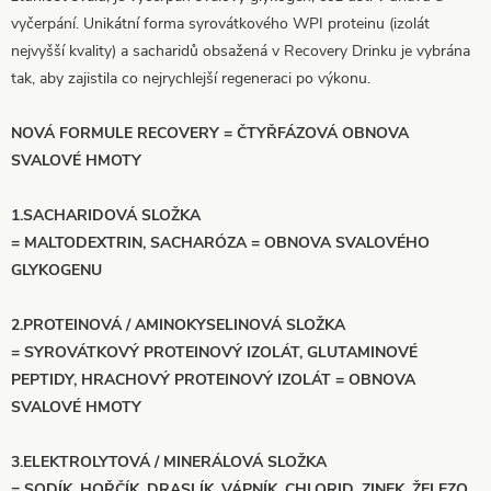
vyčerpání. Unikátní forma syrovátkového WPI proteinu (izolát
nejvyšší kvality) a sacharidů obsažená v Recovery Drinku je vybrána
tak, aby zajistila co nejrychlejší regeneraci po výkonu.
NOVÁ FORMULE RECOVERY = ČTYŘFÁZOVÁ OBNOVA
SVALOVÉ HMOTY
1.SACHARIDOVÁ SLOŽKA
= MALTODEXTRIN, SACHARÓZA = OBNOVA SVALOVÉHO
GLYKOGENU
2.PROTEINOVÁ / AMINOKYSELINOVÁ SLOŽKA
= SYROVÁTKOVÝ PROTEINOVÝ IZOLÁT, GLUTAMINOVÉ
PEPTIDY, HRACHOVÝ PROTEINOVÝ IZOLÁT = OBNOVA
SVALOVÉ HMOTY
3.ELEKTROLYTOVÁ / MINERÁLOVÁ SLOŽKA
= SODÍK, HOŘČÍK, DRASLÍK, VÁPNÍK, CHLORID, ZINEK, ŽELEZO