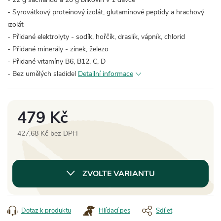
- Syrovátkový proteinový izolát, glutaminové peptidy a hrachový
izolát
- Přidané elektrolyty - sodík, hořčík, draslík, vápník, chlorid
- Přidané minerály - zinek, železo
- Přidané vitamíny B6, B12, C, D
- Bez umělých sladidel
Detailní informace
479 Kč
427,68 Kč bez DPH
Měrná
cena:
ZVOLTE VARIANTU
Dotaz k produktu
Hlídací pes
Sdílet