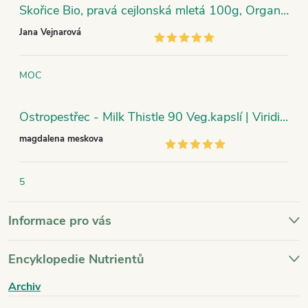
Skořice Bio, pravá cejlonská mletá 100g, Organic India
Jana Vejnarová
MOC
Ostropestřec - Milk Thistle 90 Veg.kapslí | Viridian
magdalena meskova
5
Informace pro vás
Encyklopedie Nutrientů
Archiv