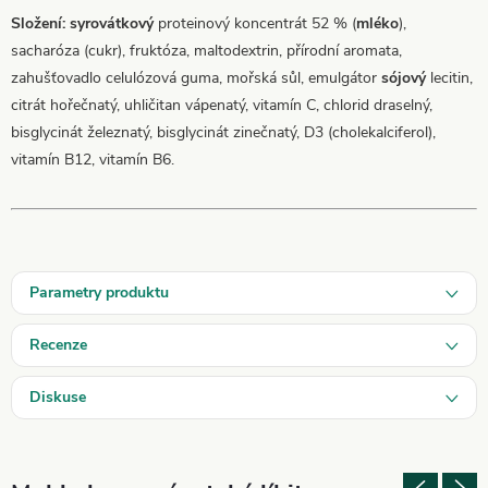
Složení:
syrovátkový
proteinový koncentrát 52 % (
mléko
),
sacharóza (cukr), fruktóza, maltodextrin, přírodní aromata,
zahušťovadlo celulózová guma, mořská sůl, emulgátor
sójový
lecitin,
citrát hořečnatý, uhličitan vápenatý, vitamín C, chlorid draselný,
bisglycinát železnatý, bisglycinát zinečnatý, D3 (cholekalciferol),
vitamín B12, vitamín B6.
Parametry produktu
Recenze
Diskuse