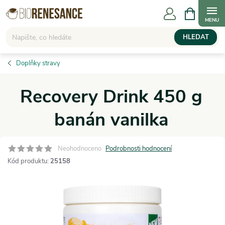
Přejít
NÁKUPNÍ
KOŠÍK
na
obsah
HLEDAT
Doplňky stravy
Recovery Drink 450 g
banán vanilka
Neohodnoceno
Podrobnosti hodnocení
Kód produktu:
25158