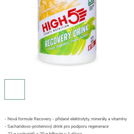
- Nová formule Recovery - přidané elektrolyty, minerály a vitamíny
- Sacharidovo-proteinový drink pro podporu regenerace
- 22 g sacharidů a 20 g bílkovin v 1 dávce