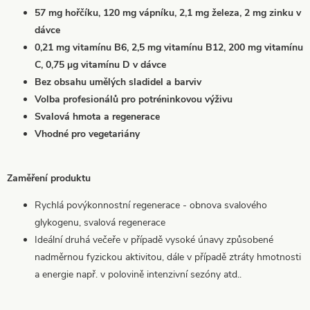
57 mg hořčíku, 120 mg vápníku, 2,1 mg železa, 2 mg zinku v
dávce
0,21 mg vitamínu B6, 2,5 mg vitamínu B12, 200 mg vitamínu
C, 0,75 μg vitamínu D v dávce
Bez obsahu umělých sladidel a barviv
Volba profesionálů pro potréninkovou výživu
Svalová hmota a regenerace
Vhodné pro vegetariány
Zaměření produktu
Rychlá povýkonnostní regenerace - obnova svalového
glykogenu, svalová regenerace
Ideální druhá večeře v případě vysoké únavy způsobené
nadměrnou fyzickou aktivitou, dále v případě ztráty hmotnosti
a energie např. v polovině intenzivní sezóny atd..