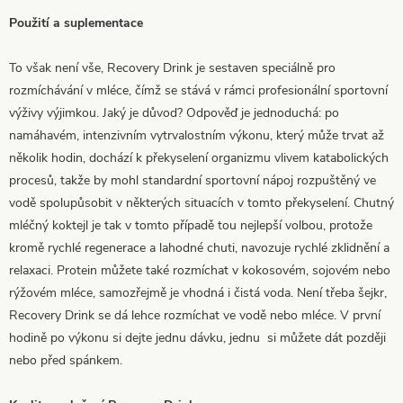
Použití a suplementace
To však není vše, Recovery Drink je sestaven speciálně pro
rozmíchávání v mléce, čímž se stává v rámci profesionální sportovní
výživy výjimkou. Jaký je důvod? Odpověď je jednoduchá: po
namáhavém, intenzivním vytrvalostním výkonu, který může trvat až
několik hodin, dochází k překyselení organizmu vlivem katabolických
procesů, takže by mohl standardní sportovní nápoj rozpuštěný ve
vodě spolupůsobit v některých situacích v tomto překyselení. Chutný
mléčný koktejl je tak v tomto případě tou nejlepší volbou, protože
kromě rychlé regenerace a lahodné chuti, navozuje rychlé zklidnění a
relaxaci. Protein můžete také rozmíchat v kokosovém, sojovém nebo
rýžovém mléce, samozřejmě je vhodná i čistá voda. Není třeba šejkr,
Recovery Drink se dá lehce rozmíchat ve vodě nebo mléce. V první
hodině po výkonu si dejte jednu dávku, jednu si můžete dát později
nebo před spánkem.