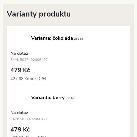
Varianta: čokoláda
25159
Na dotaz
EAN:
5027492006407
479 Kč
427,68 Kč bez DPH
Varianta: berry
25160
Na dotaz
EAN:
5027492006421
479 Kč