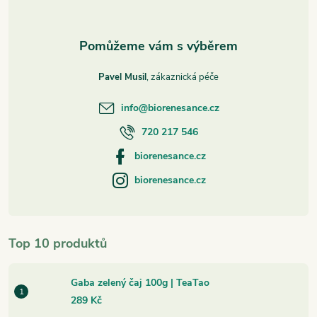
Pavel Musil
info
@
biorenesance.cz
720 217 546
biorenesance.cz
biorenesance.cz
Top 10 produktů
Gaba zelený čaj 100g | TeaTao
289 Kč