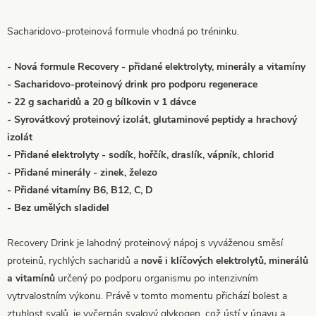
Sacharidovo-proteinová formule vhodná po tréninku.
- Nová formule Recovery - přidané elektrolyty, minerály a vitamíny
- Sacharidovo-proteinový drink pro podporu regenerace
- 22 g sacharidů a 20 g bílkovin v 1 dávce
- Syrovátkový proteinový izolát, glutaminové peptidy a hrachový
izolát
- Přidané elektrolyty - sodík, hořčík, draslík, vápník, chlorid
- Přidané minerály - zinek, železo
- Přidané vitamíny B6, B12, C, D
- Bez umělých sladidel
Recovery Drink je lahodný proteinový nápoj s vyváženou směsí
proteinů, rychlých sacharidů a
nově i klíčových elektrolytů, minerálů
a vitamínů
určený po podporu organismu po intenzivním
vytrvalostním výkonu. Právě v tomto momentu přichází bolest a
ztuhlost svalů, je vyčerpán svalový glykogen, což ústí v únavu a