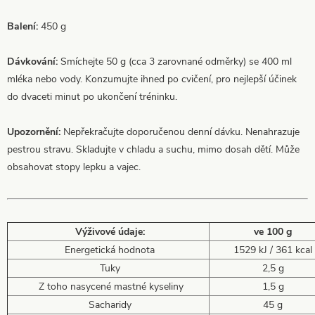
Balení:
450 g
Dávkování:
Smíchejte 50 g (cca 3 zarovnané odměrky) se 400 ml
mléka nebo vody. Konzumujte ihned po cvičení, pro nejlepší účinek
do dvaceti minut po ukončení tréninku.
Upozornění:
Nepřekračujte doporučenou denní dávku. Nenahrazuje
pestrou stravu. Skladujte v chladu a suchu, mimo dosah dětí. Může
obsahovat stopy lepku a vajec.
Výživové údaje:
ve 100 g
Energetická hodnota
1529 kJ / 361 kcal
Tuky
2,5 g
Z toho nasycené mastné kyseliny
1,5 g
Sacharidy
45 g