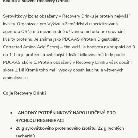
Kvalita a složení Recovery Drinku
Syrovátkový izolát obsažený v Recovery Drinku je protein nejvyšší
kvality. Organizace pro Výživu a Zemědělství (specializovaná
agentura OSN) má mezinárodně užívanou metodu pro srovnání
kvality proteinu. Je známa jako PDCAAS (Protein Digestibility
Corrected Amino Acid Score) – čím vyšší je hodnota na stupnici od 0
do 1, tím je protein stravitelnější. Ideální bílkovina má tedy podle
PDCAAS skóre 1. Protein obsažený v Recovery Drinku však dosáhl
skóre 1,14! Kromě toho má i vysoký obsah leucinu a větvených
aminokyselin.
Co je Recovery Drink?
LAHODNÝ POTRÉNINKOVÝ NÁPOJ URČENÝ PRO
RYCHLOU REGENERACI
20 g syrovátkového proteinového izolátu, 22 g rychlých
sacharidů