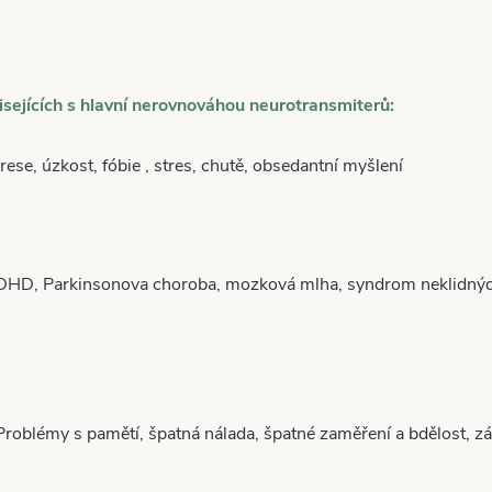
isejících s hlavní nerovnováhou neurotransmiterů:
e, úzkost, fóbie , stres, chutě, obsedantní myšlení
D, Parkinsonova choroba, mozková mlha, syndrom neklidných
oblémy s pamětí, špatná nálada, špatné zaměření a bdělost, zá