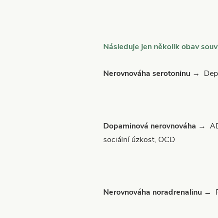
Následuje jen několik obav souv
Nerovnováha serotoninu
→ Depres
Dopaminová nerovnováha
→ ADH
sociální úzkost, OCD
Nerovnováha noradrenalinu
→ Pr