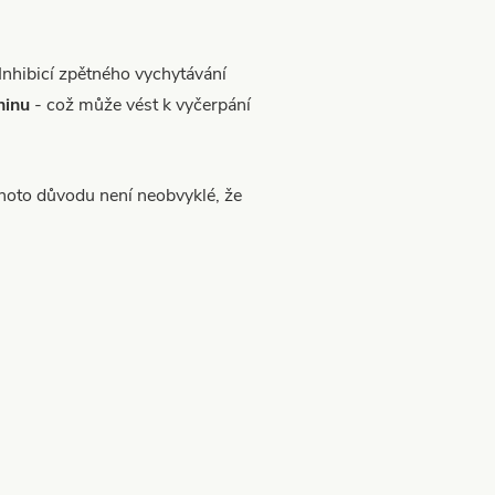
Inhibicí zpětného vychytávání
ninu
- což může vést k vyčerpání
ohoto důvodu není neobvyklé, že