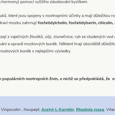
a hormony) pomocí vyššího zásobování kyslíkem.
tuků, které jsou spojeny s nootropními účinky a mají důležitou r
zdraví mozku zahrnují
fosfatidylcholin, fosfatidylserin, citicoli
ázejí z vaječných žloutků, sóji, slunečnice, ryb ze studených vod 
ní a opravě mozkových buněk. Některé hrají obzvláště důležitou
ozkových buněk s nejlepšími výsledky.
 populárních nootropních živin, o nichž se předpokládá, že
o
,
Vinpocetin
, Noopept,
Acetyl-L-Karnitin
,
Rhodiola rosea
, Vita