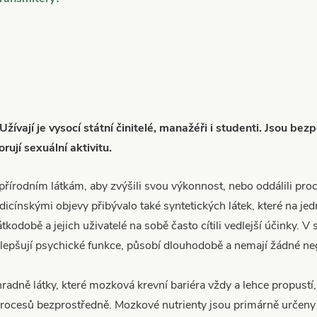
Užívají je vysocí státní činitelé, manažéři i studenti. Jsou be
ují sexuální aktivitu.
řírodním látkám, aby zvýšili svou výkonnost, nebo oddálili proc
dicínskými objevy přibývalo také syntetických látek, které na j
tkodobě a jejich uživatelé na sobě často cítili vedlejší účinky.
zlepšují psychické funkce, působí dlouhodobě a nemají žádné ne
adně látky, které mozková krevní bariéra vždy a lehce propustí,
ocesů bezprostředně. Mozkové nutrienty jsou primárně určeny