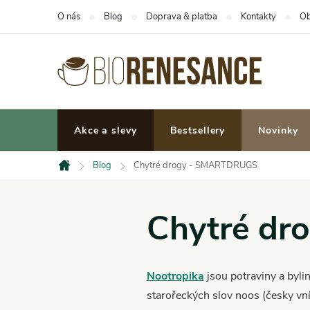
Přejít
O nás
Blog
Doprava & platba
Kontakty
Ob
na
obsah
Akce a slevy
Bestsellery
Novinky
Blog
Chytré drogy - SMARTDRUGS
Domů
Chytré d
Nootropika
jsou potraviny a byli
starořeckých slov noos (česky vní