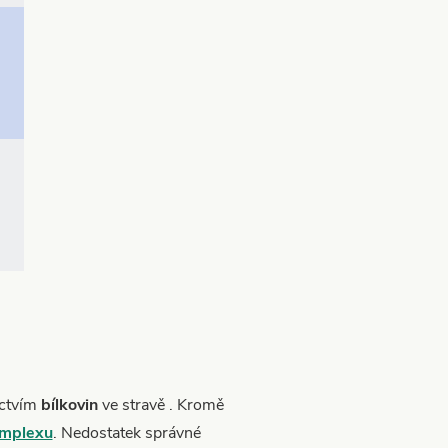
ictvím
bílkovin
ve stravě . Kromě
mplexu
. Nedostatek správné