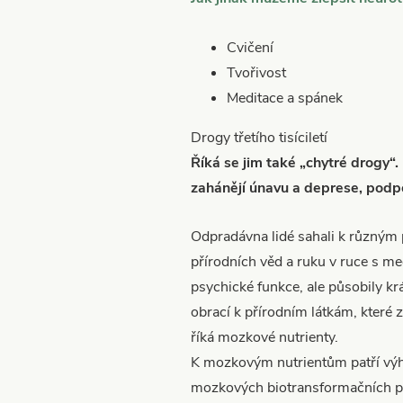
Cvičení
Tvořivost
Meditace a spánek
Drogy třetího tisíciletí
Říká se jim také „chytré drogy“. 
zahánějí únavu a deprese, podpor
Odpradávna lidé sahali k různým p
přírodních věd a ruku v ruce s me
psychické funkce, ale působily krá
obrací k přírodním látkám, které 
říká mozkové nutrienty.
K mozkovým nutrientům patří výhr
mozkových biotransformačních pr