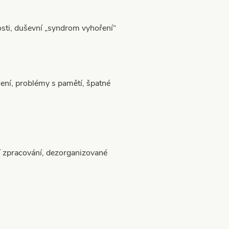
osti, duševní „syndrom vyhoření“
í, problémy s pamětí, špatné
í zpracování, dezorganizované