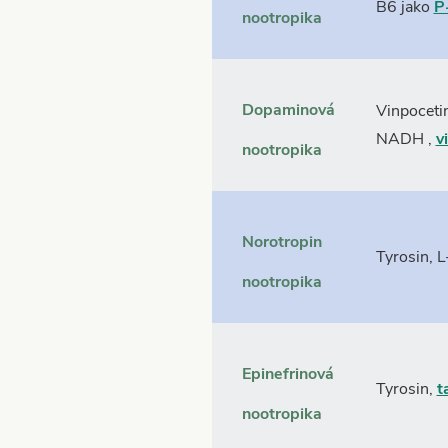
B6 jako
P
nootropika
Dopaminová
Vinpocetin
NADH
,
v
nootropika
Norotropin
Tyrosin, 
nootropika
Epinefrinová
Tyrosin,
t
nootropika