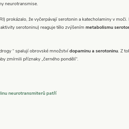
iny neurotransmise.
I) prokázalo, že vyčerpávají serotonin a katecholaminy v moči. 
ktivity serotoninu) reaguje tělo zvýšením
metabolismu seroto
 drogy “ spalují obrovské množství
dopaminu a serotoninu
. Z t
aby zmírnili příznaky „černého pondělí“.
adinu neurotransmiterů patří