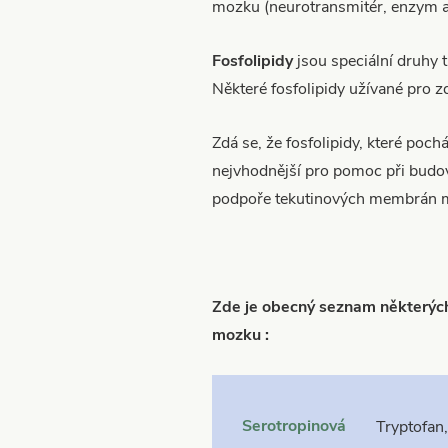
mozku (neurotransmitér, enzym 
Fosfolipidy
jsou speciální druhy 
Některé fosfolipidy užívané pro 
Zdá se, že fosfolipidy, které poch
nejvhodnější pro pomoc při budová
podpoře tekutinových membrán m
Zde je obecný seznam některých
mozku
:
Serotropinová
Tryptofan