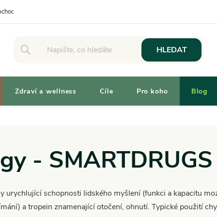
chodní podmínky
Osobní odběr
Výhody pro Zákazníky
Vaše 
HLEDAT
Zdraví a wellness
Cíle
Pro koho
Blog
rogy - SMARTDRUGS
ny urychlující schopnosti lidského myšlení (funkci a kapacitu mo
mání) a tropein znamenající otočení, ohnutí. Typické použití chy