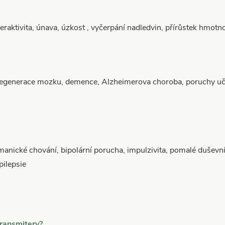
aktivita, únava, úzkost , vyčerpání nadledvin, přírůstek hmotn
enerace mozku, demence, Alzheimerova choroba, poruchy učen
nické chování, bipolární porucha, impulzivita, pomalé duševn
ilepsie
transmitery?