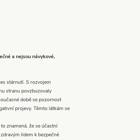
zpečné a nejsou návykové,
es stárnutí. S rozvojem
ednu stranu povzbuzovaly
 V současné době se pozornost
gativní projevy. Těmto látkám se
 to znamená, že se účastní
 zdravým lidem k bezpečné