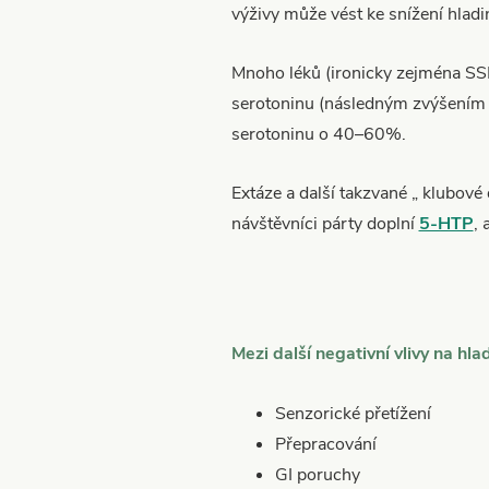
výživy může vést ke snížení hlad
Mnoho léků (ironicky zejména SSR
serotoninu (následným zvýšením a
serotoninu o 40–60%.
Extáze a další takzvané „ klubové
návštěvníci párty doplní
5-HTP
, 
Mezi další negativní vlivy na hl
Senzorické přetížení
Přepracování
GI poruchy