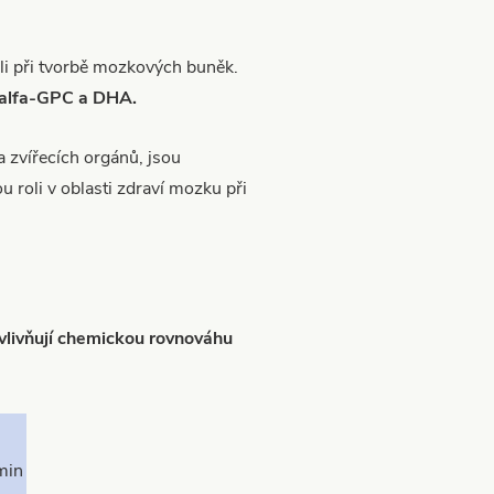
oli při tvorbě mozkových buněk.
n, alfa-GPC a DHA.
a zvířecích orgánů, jsou
 roli v oblasti zdraví mozku při
vlivňují chemickou rovnováhu
min