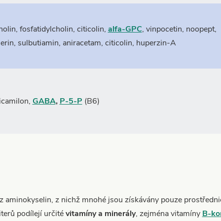
holin, fosfatidylcholin,
citicolin
,
alfa-GPC
, vinpocetin, noopept,
serin, sulbutiamin, aniracetam, citicolin,
huperzin-A
Picamilon,
GABA
,
P-5-P
(B6)
 z aminokyselin, z nichž mnohé jsou získávány pouze prostředn
erů podílejí určité
vitamíny a minerály
, zejména vitamíny
B-ko