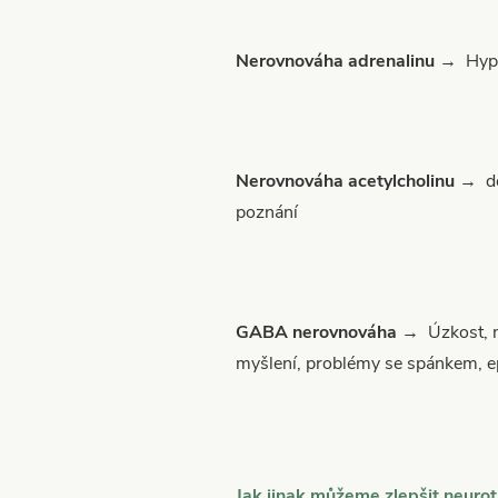
Nerovnováha adrenalinu
→ Hyper
Nerovnováha acetylcholinu
→ deg
poznání
GABA nerovnováha
→ Úzkost, ma
myšlení, problémy se spánkem, ep
Jak jinak můžeme zlepšit neuro