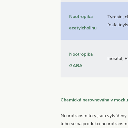
Nootropika
Tyrosin, c
fosfatidyl
acetylcholinu
Nootropika
Inositol, 
GABA
Chemická nerovnováha v mozku
Neurotransmitery jsou vytvářeny
toho se na produkci neurotransmit