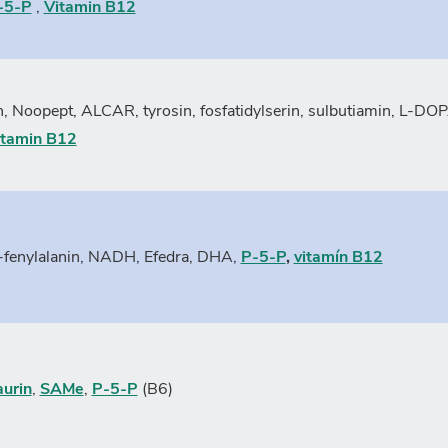
-5-P
,
Vitamin B12
, Noopept, ALCAR, tyrosin, fosfatidylserin, sulbutiamin, L-DO
itamin B12
L-fenylalanin, NADH, Efedra, DHA,
P-5-P
,
vitamín B12
aurin
,
SAMe
,
P-5-P
(B6)